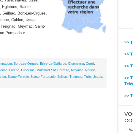
c, Tulle, Naves, Ussel,
 Egletons, Sainte-
, Seilhac, Bort-Les-Orgues,
lassac, Cublac, Ussac,
 Treignac, Meymac, Saint-
rnac-Pompadour
>> T
>> T
mpadour
,
Bort-Les-Orgues
,
Brive-La-Gaillarde
,
Chameyrat
,
Cornil
,
>> T
uenne
,
Larche
,
Lubersac
,
Malemort-Sur-Correze
,
Meymac
,
Neuvic
,
ance
,
Sainte-Fereole
,
Sainte-Fortunade
,
Seilhac
,
Treignac
,
Tulle
,
Ussac
,
>> T
Télé
>> T
VO
CO
Va