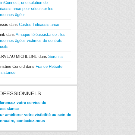
finiConnect, une solution de
léassistance pour sécuriser les
rsonnes âgées
essis
dans
Custos Téléassistance
nik
dans
Arnaque téléassistance : les
rsonnes âgées victimes de contrats
usifs
ERVEAU MICHELINE
dans
Serenitis
ristine Conord
dans
France Retraite
sistance
OFESSIONNELS
érencez votre service de
assistance
r améliorer votre visibilité au sein de
annuaire, contactez-nous