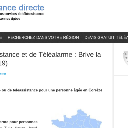
E
RECHERCHEZ DANS VOTRE RÉGION
DEVIS GRATUIT TÉLÉ
stance et de Téléalarme : Brive la
19)
nter
me ou de teleassistance pour une personne âgée en Corrèze
alarme pour personnes