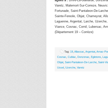
âgées à :
Brive-La-Gaillarde, Donzena
Varetz, Malemort-Sur-Correze, Neuvic,
Fortunade, Saint-Pantaleon-De-Larche
Sainte-Fereole, Objat, Chameyrat, Al
Laguenne, Argentat, Larche, Uzerche,
Viance, Cosnac, Cornil, Lubersac, A
(Département 19 – Corrèze)
Tag:
19
,
Allassac
,
Argentat
,
Arnac-Po
Cosnac
,
Cublac
,
Donzenac
,
Egletons
,
Lag
Objat
,
Saint-Pantaleon-De-Larche
,
Saint-Vi
Ussel
,
Uzerche
,
Varetz