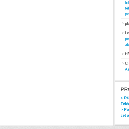
In
té
pe
pl
Le
pe
ab
H
Ch
As
PR
>
Réf
Télé
>
Pou
cet 