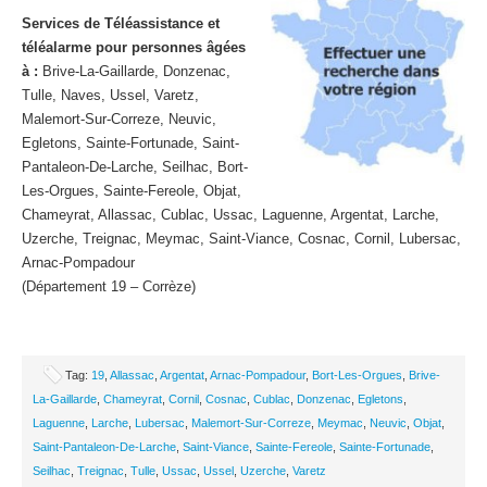
Services de Téléassistance et
téléalarme pour personnes âgées
à :
Brive-La-Gaillarde, Donzenac,
Tulle, Naves, Ussel, Varetz,
Malemort-Sur-Correze, Neuvic,
Egletons, Sainte-Fortunade, Saint-
Pantaleon-De-Larche, Seilhac, Bort-
Les-Orgues, Sainte-Fereole, Objat,
Chameyrat, Allassac, Cublac, Ussac, Laguenne, Argentat, Larche,
Uzerche, Treignac, Meymac, Saint-Viance, Cosnac, Cornil, Lubersac,
Arnac-Pompadour
(Département 19 – Corrèze)
Tag:
19
,
Allassac
,
Argentat
,
Arnac-Pompadour
,
Bort-Les-Orgues
,
Brive-
La-Gaillarde
,
Chameyrat
,
Cornil
,
Cosnac
,
Cublac
,
Donzenac
,
Egletons
,
Laguenne
,
Larche
,
Lubersac
,
Malemort-Sur-Correze
,
Meymac
,
Neuvic
,
Objat
,
Saint-Pantaleon-De-Larche
,
Saint-Viance
,
Sainte-Fereole
,
Sainte-Fortunade
,
Seilhac
,
Treignac
,
Tulle
,
Ussac
,
Ussel
,
Uzerche
,
Varetz