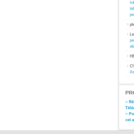
In
té
pe
pl
Le
pe
ab
H
Ch
As
PR
>
Réf
Télé
>
Pou
cet 