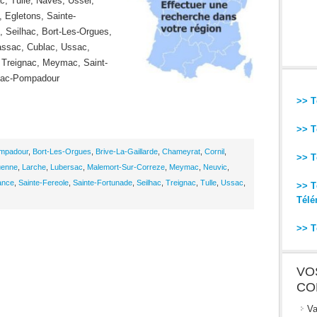
c, Tulle, Naves, Ussel,
 Egletons, Sainte-
, Seilhac, Bort-Les-Orgues,
lassac, Cublac, Ussac,
 Treignac, Meymac, Saint-
rnac-Pompadour
>> T
>> T
mpadour
,
Bort-Les-Orgues
,
Brive-La-Gaillarde
,
Chameyrat
,
Cornil
,
>> T
uenne
,
Larche
,
Lubersac
,
Malemort-Sur-Correze
,
Meymac
,
Neuvic
,
ance
,
Sainte-Fereole
,
Sainte-Fortunade
,
Seilhac
,
Treignac
,
Tulle
,
Ussac
,
>> T
Télé
>> T
VO
CO
Va