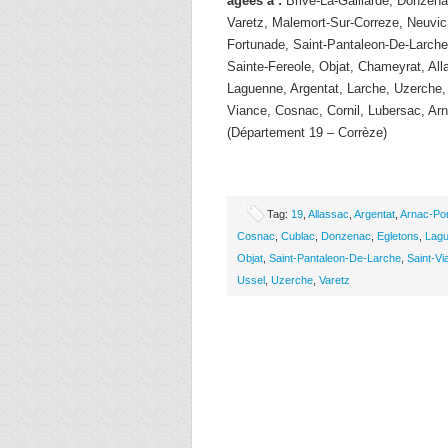
âgées à :
Brive-La-Gaillarde, Donzena
Varetz, Malemort-Sur-Correze, Neuvic,
Fortunade, Saint-Pantaleon-De-Larche
Sainte-Fereole, Objat, Chameyrat, Al
Laguenne, Argentat, Larche, Uzerche,
Viance, Cosnac, Cornil, Lubersac, A
(Département 19 – Corrèze)
Tag:
19
,
Allassac
,
Argentat
,
Arnac-Po
Cosnac
,
Cublac
,
Donzenac
,
Egletons
,
Lag
Objat
,
Saint-Pantaleon-De-Larche
,
Saint-Vi
Ussel
,
Uzerche
,
Varetz