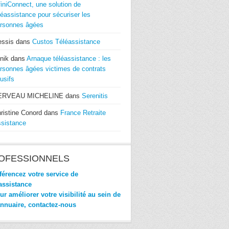
finiConnect, une solution de
léassistance pour sécuriser les
rsonnes âgées
essis
dans
Custos Téléassistance
nik
dans
Arnaque téléassistance : les
rsonnes âgées victimes de contrats
usifs
ERVEAU MICHELINE
dans
Serenitis
ristine Conord
dans
France Retraite
sistance
OFESSIONNELS
érencez votre service de
assistance
r améliorer votre visibilité au sein de
annuaire, contactez-nous