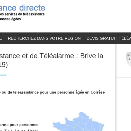
E
RECHERCHEZ DANS VOTRE RÉGION
DEVIS GRATUIT TÉLÉ
stance et de Téléalarme : Brive la
19)
nter
me ou de teleassistance pour une personne âgée en Corrèze
alarme pour personnes