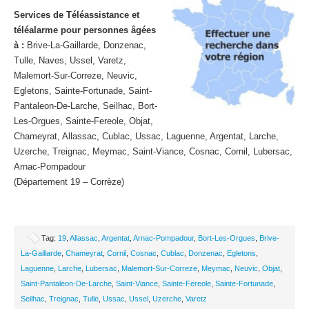
Services de Téléassistance et
téléalarme pour personnes âgées
à :
Brive-La-Gaillarde, Donzenac,
Tulle, Naves, Ussel, Varetz,
Malemort-Sur-Correze, Neuvic,
Egletons, Sainte-Fortunade, Saint-
Pantaleon-De-Larche, Seilhac, Bort-
Les-Orgues, Sainte-Fereole, Objat,
Chameyrat, Allassac, Cublac, Ussac, Laguenne, Argentat, Larche,
Uzerche, Treignac, Meymac, Saint-Viance, Cosnac, Cornil, Lubersac,
Arnac-Pompadour
(Département 19 – Corrèze)
Tag:
19
,
Allassac
,
Argentat
,
Arnac-Pompadour
,
Bort-Les-Orgues
,
Brive-
La-Gaillarde
,
Chameyrat
,
Cornil
,
Cosnac
,
Cublac
,
Donzenac
,
Egletons
,
Laguenne
,
Larche
,
Lubersac
,
Malemort-Sur-Correze
,
Meymac
,
Neuvic
,
Objat
,
Saint-Pantaleon-De-Larche
,
Saint-Viance
,
Sainte-Fereole
,
Sainte-Fortunade
,
Seilhac
,
Treignac
,
Tulle
,
Ussac
,
Ussel
,
Uzerche
,
Varetz