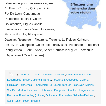
téléalarme pour personnes âgées
à :
Brest, Crozon, Quimper, Saint-
Pol-De-Leon, Concarneau,
Plabennec, Morlaix, Guilers,
Douarnenez, Ergue-Gaberic,
Landerneau, Saint-Renan, Guipavas,
Moelan-Sur-Mer, Plougastel-
Daoulas, Rosporden, Plouzane, Tregunc, Le Relecq-Kerhuon,
Lesneven, Quimperle, Gouesnou, Landivisiau, Penmarch, Fouesnant,
Plouguerneau, Pont-L’Abbe, Scaer, Carhaix-Plouguer, Chateaulin
(Département 29 – Finistère)
Tag:
29
,
Brest
,
Carhaix-Plouguer
,
Chateaulin
,
Concarneau
,
Crozon
,
Douarnenez
,
Ergue-Gaberic
,
Finistere
,
Fouesnant
,
Gouesnou
,
Guilers
,
Guipavas
,
Landerneau
,
Landivisiau
,
Le Relecq-Kerhuon
,
Lesneven
,
Moelan-
Sur-Mer
,
Morlaix
,
Penmarch
,
Plabennec
,
Plougastel-Daoulas
,
Plouguerneau
,
Plouzane
,
Pont-L'Abbe
,
Quimper
,
Quimperle
,
Rosporden
,
Saint-Pol-De-Leon
,
Saint-Renan
,
Scaer
,
Tregunc