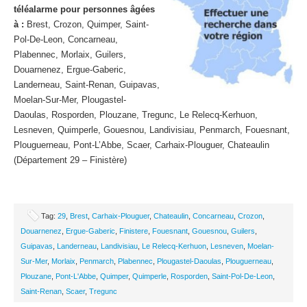
téléalarme pour personnes âgées
à :
Brest, Crozon, Quimper, Saint-
Pol-De-Leon, Concarneau,
Plabennec, Morlaix, Guilers,
Douarnenez, Ergue-Gaberic,
Landerneau, Saint-Renan, Guipavas,
Moelan-Sur-Mer, Plougastel-
Daoulas, Rosporden, Plouzane, Tregunc, Le Relecq-Kerhuon,
Lesneven, Quimperle, Gouesnou, Landivisiau, Penmarch, Fouesnant,
Plouguerneau, Pont-L’Abbe, Scaer, Carhaix-Plouguer, Chateaulin
(Département 29 – Finistère)
Tag:
29
,
Brest
,
Carhaix-Plouguer
,
Chateaulin
,
Concarneau
,
Crozon
,
Douarnenez
,
Ergue-Gaberic
,
Finistere
,
Fouesnant
,
Gouesnou
,
Guilers
,
Guipavas
,
Landerneau
,
Landivisiau
,
Le Relecq-Kerhuon
,
Lesneven
,
Moelan-
Sur-Mer
,
Morlaix
,
Penmarch
,
Plabennec
,
Plougastel-Daoulas
,
Plouguerneau
,
Plouzane
,
Pont-L'Abbe
,
Quimper
,
Quimperle
,
Rosporden
,
Saint-Pol-De-Leon
,
Saint-Renan
,
Scaer
,
Tregunc