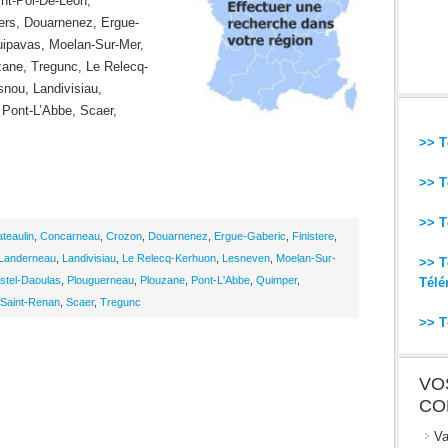
nt-Pol-De-Leon,
ers, Douarnenez, Ergue-
uipavas, Moelan-Sur-Mer,
zane, Tregunc, Le Relecq-
nou, Landivisiau,
Pont-L’Abbe, Scaer,
>> T
>> T
>> T
teaulin
,
Concarneau
,
Crozon
,
Douarnenez
,
Ergue-Gaberic
,
Finistere
,
Landerneau
,
Landivisiau
,
Le Relecq-Kerhuon
,
Lesneven
,
Moelan-Sur-
>> T
stel-Daoulas
,
Plouguerneau
,
Plouzane
,
Pont-L'Abbe
,
Quimper
,
Télé
Saint-Renan
,
Scaer
,
Tregunc
>> T
VO
CO
Va