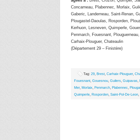
âgées à :
Brest, Crozon, Quimper, Sai
Concarneau, Plabennec, Morlaix, Guil
Gaberic, Landerneau, Saint-Renan, G
Plougastel-Daoulas, Rosporden, Plou
Kerhuon, Lesneven, Quimperle, Goues
Penmarch, Fouesnant, Plouguerneau, 
Carhaix-Plouguer, Chateaulin
(Département 29 – Finistère)
Tag:
29
,
Brest
,
Carhaix-Plouguer
,
Cha
Fouesnant
,
Gouesnou
,
Guilers
,
Guipavas
,
Mer
,
Morlaix
,
Penmarch
,
Plabennec
,
Plouga
Quimperle
,
Rosporden
,
Saint-Pol-De-Leon
,