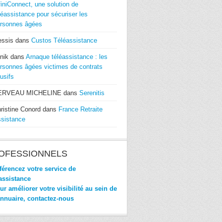
finiConnect, une solution de
léassistance pour sécuriser les
rsonnes âgées
essis
dans
Custos Téléassistance
nik
dans
Arnaque téléassistance : les
rsonnes âgées victimes de contrats
usifs
ERVEAU MICHELINE
dans
Serenitis
ristine Conord
dans
France Retraite
sistance
OFESSIONNELS
érencez votre service de
assistance
r améliorer votre visibilité au sein de
annuaire, contactez-nous