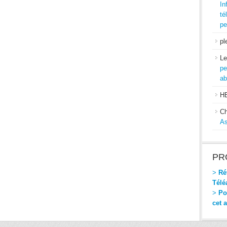
In
té
pe
pl
Le
pe
ab
H
Ch
As
PR
>
Réf
Télé
>
Pou
cet 