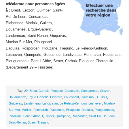
téléalarme pour personnes âgées
à :
Brest, Crozon, Quimper, Saint-
Pol-De-Leon, Concarneau,
Plabennec, Morlaix, Guilers,
Douarnenez, Ergue-Gaberic,
Landerneau, Saint-Renan, Guipavas,
Moelan-Sur-Mer, Plougastel-
Daoulas, Rosporden, Plouzane, Tregunc, Le Relecq-Kerhuon,
Lesneven, Quimperle, Gouesnou, Landivisiau, Penmarch, Fouesnant,
Plouguerneau, Pont-L’Abbe, Scaer, Carhaix-Plouguer, Chateaulin
(Département 29 – Finistère)
Tag:
29
,
Brest
,
Carhaix-Plouguer
,
Chateaulin
,
Concarneau
,
Crozon
,
Douarnenez
,
Ergue-Gaberic
,
Finistere
,
Fouesnant
,
Gouesnou
,
Guilers
,
Guipavas
,
Landerneau
,
Landivisiau
,
Le Relecq-Kerhuon
,
Lesneven
,
Moelan-
Sur-Mer
,
Morlaix
,
Penmarch
,
Plabennec
,
Plougastel-Daoulas
,
Plouguerneau
,
Plouzane
,
Pont-L'Abbe
,
Quimper
,
Quimperle
,
Rosporden
,
Saint-Pol-De-Leon
,
Saint-Renan
,
Scaer
,
Tregunc