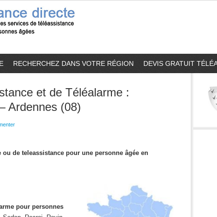
E
RECHERCHEZ DANS VOTRE RÉGION
DEVIS GRATUIT TÉLÉ
stance et de Téléalarme :
 – Ardennes (08)
enter
me ou de teleassistance pour une personne âgée en
alarme pour personnes