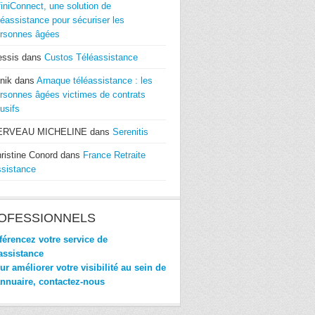
finiConnect, une solution de
léassistance pour sécuriser les
rsonnes âgées
essis
dans
Custos Téléassistance
nik
dans
Arnaque téléassistance : les
rsonnes âgées victimes de contrats
usifs
ERVEAU MICHELINE
dans
Serenitis
ristine Conord
dans
France Retraite
sistance
OFESSIONNELS
érencez votre service de
assistance
r améliorer votre visibilité au sein de
annuaire, contactez-nous