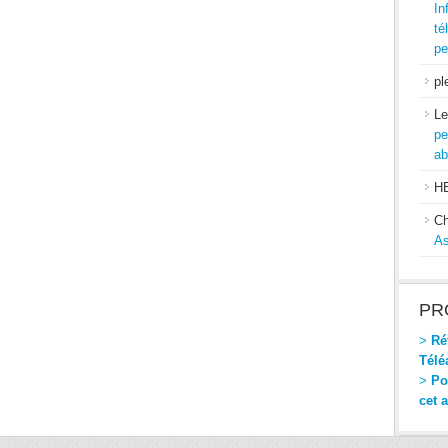
In
té
pe
pl
Le
pe
ab
H
Ch
As
PR
>
Réf
Télé
>
Pou
cet 