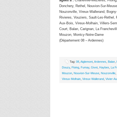
âgées à :
Charleville-Mezieres, Floing
Donchery, Rethel, Nouvion-Sur-Meuse
Nouzonville, Vireux-Wallerand, Bogn
Rivieres, Vouziers, Sault-Les-Rethel, 
Aux-Bois, Vireux-Molhain, Villers-Sem
Court, Balan, Carignan, La Franchevi
Mouzon, Montcy-Notre-Dame
(Département 08 – Ardennes)
Tag:
08
,
Aiglemont
,
Ardennes
,
Balan
,
Douzy
,
Floing
,
Fumay
,
Givet
,
Haybes
,
La F
Mouzon
,
Nouvion-Sur-Meuse
,
Nouzonville
,
Vireux-Molhain
,
Vireux-Wallerand
,
Vivier-A