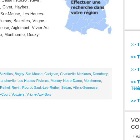
, Sedan, Rocroi, Revin,
, Givet, Haybes,
y-Sur-Meuse, Les Hautes-
Fumay, Bazeilles, Vrigne-
euse, Aiglemont, Vivier-Au-
lle, Montherme, Douzy,
>> T
>> T
>> T
Bazeilles
,
Bogny-Sur-Meuse
,
Carignan
,
Charleville-Mezieres
,
Donchery
,
rancheville
,
Les Hautes-Rivieres
,
Montcy-Notre-Dame
,
Montherme
,
>> T
Rethel
,
Revin
,
Rocroi
,
Sault-Les-Rethel
,
Sedan
,
Villers-Semeuse
,
Télé
u-Court
,
Vouziers
,
Vrigne-Aux-Bois
>> T
VO
CO
Va