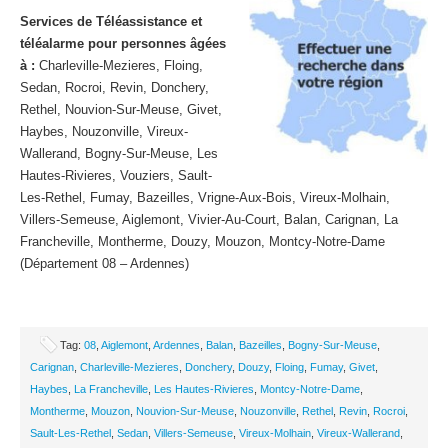
Services de Téléassistance et
téléalarme pour personnes âgées
à :
Charleville-Mezieres, Floing,
Sedan, Rocroi, Revin, Donchery,
Rethel, Nouvion-Sur-Meuse, Givet,
Haybes, Nouzonville, Vireux-
Wallerand, Bogny-Sur-Meuse, Les
Hautes-Rivieres, Vouziers, Sault-
Les-Rethel, Fumay, Bazeilles, Vrigne-Aux-Bois, Vireux-Molhain,
Villers-Semeuse, Aiglemont, Vivier-Au-Court, Balan, Carignan, La
Francheville, Montherme, Douzy, Mouzon, Montcy-Notre-Dame
(Département 08 – Ardennes)
Tag:
08
,
Aiglemont
,
Ardennes
,
Balan
,
Bazeilles
,
Bogny-Sur-Meuse
,
Carignan
,
Charleville-Mezieres
,
Donchery
,
Douzy
,
Floing
,
Fumay
,
Givet
,
Haybes
,
La Francheville
,
Les Hautes-Rivieres
,
Montcy-Notre-Dame
,
Montherme
,
Mouzon
,
Nouvion-Sur-Meuse
,
Nouzonville
,
Rethel
,
Revin
,
Rocroi
,
Sault-Les-Rethel
,
Sedan
,
Villers-Semeuse
,
Vireux-Molhain
,
Vireux-Wallerand
,