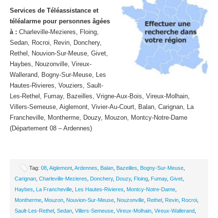
Services de Téléassistance et
téléalarme pour personnes âgées
à :
Charleville-Mezieres, Floing,
Sedan, Rocroi, Revin, Donchery,
Rethel, Nouvion-Sur-Meuse, Givet,
Haybes, Nouzonville, Vireux-
Wallerand, Bogny-Sur-Meuse, Les
Hautes-Rivieres, Vouziers, Sault-
Les-Rethel, Fumay, Bazeilles, Vrigne-Aux-Bois, Vireux-Molhain,
Villers-Semeuse, Aiglemont, Vivier-Au-Court, Balan, Carignan, La
Francheville, Montherme, Douzy, Mouzon, Montcy-Notre-Dame
(Département 08 – Ardennes)
Tag:
08
,
Aiglemont
,
Ardennes
,
Balan
,
Bazeilles
,
Bogny-Sur-Meuse
,
Carignan
,
Charleville-Mezieres
,
Donchery
,
Douzy
,
Floing
,
Fumay
,
Givet
,
Haybes
,
La Francheville
,
Les Hautes-Rivieres
,
Montcy-Notre-Dame
,
Montherme
,
Mouzon
,
Nouvion-Sur-Meuse
,
Nouzonville
,
Rethel
,
Revin
,
Rocroi
,
Sault-Les-Rethel
,
Sedan
,
Villers-Semeuse
,
Vireux-Molhain
,
Vireux-Wallerand
,