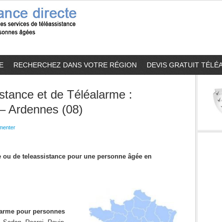
E
RECHERCHEZ DANS VOTRE RÉGION
DEVIS GRATUIT TÉLÉ
stance et de Téléalarme :
 – Ardennes (08)
enter
me ou de teleassistance pour une personne âgée en
alarme pour personnes