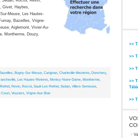
, Sedan, Rocroi, Revin,
, Givet, Haybes,
y-Sur-Meuse, Les Hautes-
Fumay, Bazeilles, Vrigne-
euse, Aiglemont, Vivier-Au-
lle, Montherme, Douzy,
>> T
>> T
>> T
Bazeilles
,
Bogny-Sur-Meuse
,
Carignan
,
Charleville-Mezieres
,
Donchery
,
rancheville
,
Les Hautes-Rivieres
,
Montcy-Notre-Dame
,
Montherme
,
>> T
Rethel
,
Revin
,
Rocroi
,
Sault-Les-Rethel
,
Sedan
,
Villers-Semeuse
,
Télé
u-Court
,
Vouziers
,
Vrigne-Aux-Bois
>> T
VO
CO
Va