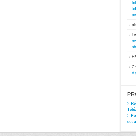
In
té
pe
pl
Le
pe
ab
H
Ch
As
PR
>
Réf
Télé
>
Pou
cet 