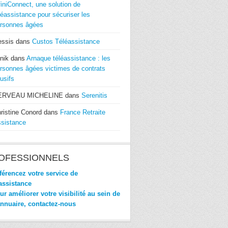
finiConnect, une solution de
léassistance pour sécuriser les
rsonnes âgées
essis
dans
Custos Téléassistance
nik
dans
Arnaque téléassistance : les
rsonnes âgées victimes de contrats
usifs
ERVEAU MICHELINE
dans
Serenitis
ristine Conord
dans
France Retraite
sistance
OFESSIONNELS
érencez votre service de
assistance
r améliorer votre visibilité au sein de
annuaire, contactez-nous