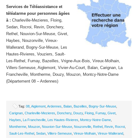
Services de Téléassistance et
téléalarme pour personnes âgées
à :
Charleville-Mezieres, Floing,
Sedan, Rocroi, Revin, Donchery,
Rethel, Nouvion-Sur-Meuse, Givet,
Haybes, Nouzonville, Vireux-
Wallerand, Bogny-Sur-Meuse, Les
Hautes-Rivieres, Vouziers, Sault-
Les-Rethel, Fumay, Bazeilles, Vrigne-Aux-Bois, Vireux-Molhain,
Villers-Semeuse, Aiglemont, Vivier-Au-Court, Balan, Carignan, La
Francheville, Montherme, Douzy, Mouzon, Montcy-Notre-Dame
(Département 08 – Ardennes)
Tag:
08
,
Aiglemont
,
Ardennes
,
Balan
,
Bazeilles
,
Bogny-Sur-Meuse
,
Carignan
,
Charleville-Mezieres
,
Donchery
,
Douzy
,
Floing
,
Fumay
,
Givet
,
Haybes
,
La Francheville
,
Les Hautes-Rivieres
,
Montcy-Notre-Dame
,
Montherme
,
Mouzon
,
Nouvion-Sur-Meuse
,
Nouzonville
,
Rethel
,
Revin
,
Rocroi
,
Sault-Les-Rethel
,
Sedan
,
Villers-Semeuse
,
Vireux-Molhain
,
Vireux-Wallerand
,