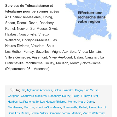
Services de Téléassistance et
téléalarme pour personnes âgées
à :
Charleville-Mezieres, Floing,
Sedan, Rocroi, Revin, Donchery,
Rethel, Nouvion-Sur-Meuse, Givet,
Haybes, Nouzonville, Vireux-
Wallerand, Bogny-Sur-Meuse, Les
Hautes-Rivieres, Vouziers, Sault-
Les-Rethel, Fumay, Bazeilles, Vrigne-Aux-Bois, Vireux-Molhain,
Villers-Semeuse, Aiglemont, Vivier-Au-Court, Balan, Carignan, La
Francheville, Montherme, Douzy, Mouzon, Montcy-Notre-Dame
(Département 08 – Ardennes)
Tag:
08
,
Aiglemont
,
Ardennes
,
Balan
,
Bazeilles
,
Bogny-Sur-Meuse
,
Carignan
,
Charleville-Mezieres
,
Donchery
,
Douzy
,
Floing
,
Fumay
,
Givet
,
Haybes
,
La Francheville
,
Les Hautes-Rivieres
,
Montcy-Notre-Dame
,
Montherme
,
Mouzon
,
Nouvion-Sur-Meuse
,
Nouzonville
,
Rethel
,
Revin
,
Rocroi
,
Sault-Les-Rethel
,
Sedan
,
Villers-Semeuse
,
Vireux-Molhain
,
Vireux-Wallerand
,