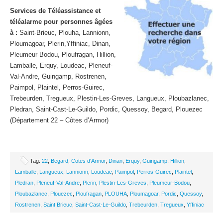
Services de Téléassistance et
téléalarme pour personnes âgées
à :
Saint-Brieuc, Plouha, Lannionn,
Ploumagoar, Plerin,Yffiniac, Dinan,
Pleumeur-Bodou, Ploufragan, Hillion,
Lamballe, Erquy, Loudeac, Pleneuf-
Val-Andre, Guingamp, Rostrenen,
Paimpol, Plaintel, Perros-Guirec,
Trebeurden, Tregueux, Plestin-Les-Greves, Langueux, Ploubazlanec,
Pledran, Saint-Cast-Le-Guildo, Pordic, Quessoy, Begard, Plouezec
(Département 22 – Côtes d’Armor)
Tag:
22
,
Begard
,
Cotes d'Armor
,
Dinan
,
Erquy
,
Guingamp
,
Hillion
,
Lamballe
,
Langueux
,
Lannionn
,
Loudeac
,
Paimpol
,
Perros-Guirec
,
Plaintel
,
Pledran
,
Pleneuf-Val-Andre
,
Plerin
,
Plestin-Les-Greves
,
Pleumeur-Bodou
,
Ploubazlanec
,
Plouezec
,
Ploufragan
,
PLOUHA
,
Ploumagoar
,
Pordic
,
Quessoy
,
Rostrenen
,
Saint Brieuc
,
Saint-Cast-Le-Guildo
,
Trebeurden
,
Tregueux
,
Yffiniac