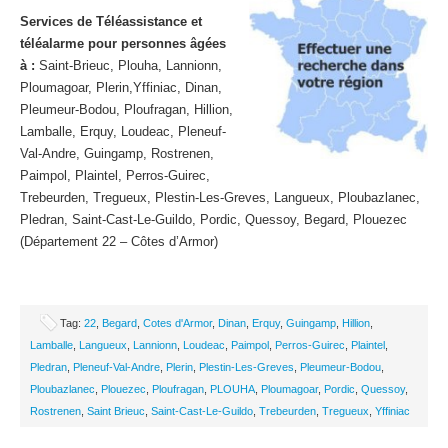
Services de Téléassistance et
téléalarme pour personnes âgées
à :
Saint-Brieuc, Plouha, Lannionn,
Ploumagoar, Plerin,Yffiniac, Dinan,
Pleumeur-Bodou, Ploufragan, Hillion,
Lamballe, Erquy, Loudeac, Pleneuf-
Val-Andre, Guingamp, Rostrenen,
Paimpol, Plaintel, Perros-Guirec,
Trebeurden, Tregueux, Plestin-Les-Greves, Langueux, Ploubazlanec,
Pledran, Saint-Cast-Le-Guildo, Pordic, Quessoy, Begard, Plouezec
(Département 22 – Côtes d’Armor)
Tag:
22
,
Begard
,
Cotes d'Armor
,
Dinan
,
Erquy
,
Guingamp
,
Hillion
,
Lamballe
,
Langueux
,
Lannionn
,
Loudeac
,
Paimpol
,
Perros-Guirec
,
Plaintel
,
Pledran
,
Pleneuf-Val-Andre
,
Plerin
,
Plestin-Les-Greves
,
Pleumeur-Bodou
,
Ploubazlanec
,
Plouezec
,
Ploufragan
,
PLOUHA
,
Ploumagoar
,
Pordic
,
Quessoy
,
Rostrenen
,
Saint Brieuc
,
Saint-Cast-Le-Guildo
,
Trebeurden
,
Tregueux
,
Yffiniac