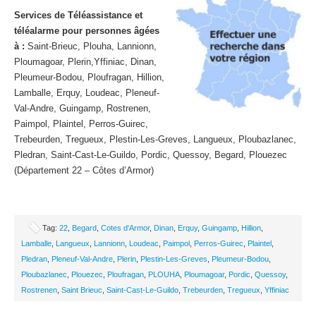
Services de Téléassistance et
téléalarme pour personnes âgées
à :
Saint-Brieuc, Plouha, Lannionn,
Ploumagoar, Plerin,Yffiniac, Dinan,
Pleumeur-Bodou, Ploufragan, Hillion,
Lamballe, Erquy, Loudeac, Pleneuf-
Val-Andre, Guingamp, Rostrenen,
Paimpol, Plaintel, Perros-Guirec,
Trebeurden, Tregueux, Plestin-Les-Greves, Langueux, Ploubazlanec,
Pledran, Saint-Cast-Le-Guildo, Pordic, Quessoy, Begard, Plouezec
(Département 22 – Côtes d’Armor)
Tag:
22
,
Begard
,
Cotes d'Armor
,
Dinan
,
Erquy
,
Guingamp
,
Hillion
,
Lamballe
,
Langueux
,
Lannionn
,
Loudeac
,
Paimpol
,
Perros-Guirec
,
Plaintel
,
Pledran
,
Pleneuf-Val-Andre
,
Plerin
,
Plestin-Les-Greves
,
Pleumeur-Bodou
,
Ploubazlanec
,
Plouezec
,
Ploufragan
,
PLOUHA
,
Ploumagoar
,
Pordic
,
Quessoy
,
Rostrenen
,
Saint Brieuc
,
Saint-Cast-Le-Guildo
,
Trebeurden
,
Tregueux
,
Yffiniac