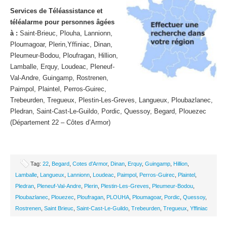
Services de Téléassistance et
téléalarme pour personnes âgées
à :
Saint-Brieuc, Plouha, Lannionn,
Ploumagoar, Plerin,Yffiniac, Dinan,
Pleumeur-Bodou, Ploufragan, Hillion,
Lamballe, Erquy, Loudeac, Pleneuf-
Val-Andre, Guingamp, Rostrenen,
Paimpol, Plaintel, Perros-Guirec,
Trebeurden, Tregueux, Plestin-Les-Greves, Langueux, Ploubazlanec,
Pledran, Saint-Cast-Le-Guildo, Pordic, Quessoy, Begard, Plouezec
(Département 22 – Côtes d’Armor)
Tag:
22
,
Begard
,
Cotes d'Armor
,
Dinan
,
Erquy
,
Guingamp
,
Hillion
,
Lamballe
,
Langueux
,
Lannionn
,
Loudeac
,
Paimpol
,
Perros-Guirec
,
Plaintel
,
Pledran
,
Pleneuf-Val-Andre
,
Plerin
,
Plestin-Les-Greves
,
Pleumeur-Bodou
,
Ploubazlanec
,
Plouezec
,
Ploufragan
,
PLOUHA
,
Ploumagoar
,
Pordic
,
Quessoy
,
Rostrenen
,
Saint Brieuc
,
Saint-Cast-Le-Guildo
,
Trebeurden
,
Tregueux
,
Yffiniac