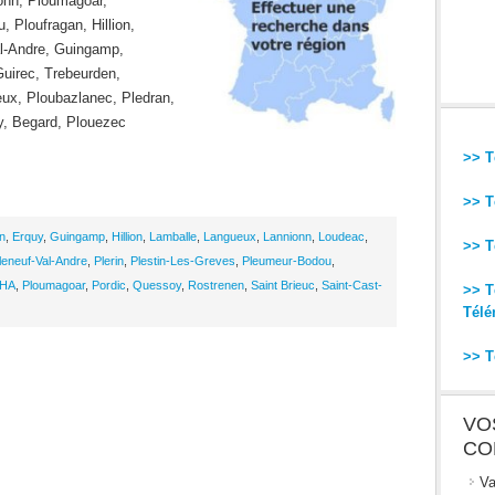
onn, Ploumagoar,
, Ploufragan, Hillion,
al-Andre, Guingamp,
Guirec, Trebeurden,
ux, Ploubazlanec, Pledran,
y, Begard, Plouezec
>> T
>> T
n
,
Erquy
,
Guingamp
,
Hillion
,
Lamballe
,
Langueux
,
Lannionn
,
Loudeac
,
>> T
leneuf-Val-Andre
,
Plerin
,
Plestin-Les-Greves
,
Pleumeur-Bodou
,
HA
,
Ploumagoar
,
Pordic
,
Quessoy
,
Rostrenen
,
Saint Brieuc
,
Saint-Cast-
>> T
Télé
>> T
VO
CO
Va