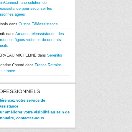
finiConnect, une solution de
léassistance pour sécuriser les
rsonnes âgées
essis
dans
Custos Téléassistance
nik
dans
Arnaque téléassistance : les
rsonnes âgées victimes de contrats
usifs
ERVEAU MICHELINE
dans
Serenitis
ristine Conord
dans
France Retraite
sistance
OFESSIONNELS
érencez votre service de
assistance
r améliorer votre visibilité au sein de
annuaire, contactez-nous