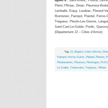
âgées à :
Saint-Brieuc, Plouha, Lanni
Plerin,Yffiniac, Dinan, Pleumeur-Bodou
Lamballe, Erquy, Loudeac, Pleneuf-V
Rostrenen, Paimpol, Plaintel, Perros-
Tregueux, Plestin-Les-Greves, Langue
Saint-Cast-Le-Guildo, Pordic, Quesso
(Département 22 – Côtes d’Armor)
Tag:
22
,
Begard
,
Cotes d'Armor
,
Dina
Paimpol
,
Perros-Guirec
,
Plaintel
,
Pledran
,
P
Ploubazlanec
,
Plouezec
,
Ploufragan
,
PLOU
Le-Guildo
,
Trebeurden
,
Tregueux
,
Yffiniac