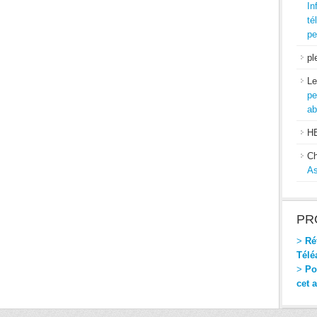
In
té
pe
pl
Le
pe
ab
H
Ch
As
PR
>
Réf
Télé
>
Pou
cet 