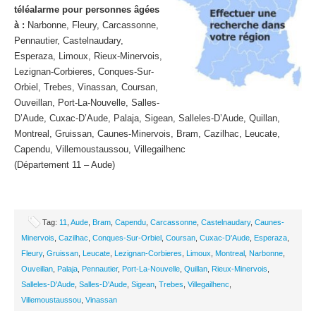
téléalarme pour personnes âgées
à :
Narbonne, Fleury, Carcassonne,
Pennautier, Castelnaudary,
Esperaza, Limoux, Rieux-Minervois,
Lezignan-Corbieres, Conques-Sur-
Orbiel, Trebes, Vinassan, Coursan,
Ouveillan, Port-La-Nouvelle, Salles-
D’Aude, Cuxac-D’Aude, Palaja, Sigean, Salleles-D’Aude, Quillan,
Montreal, Gruissan, Caunes-Minervois, Bram, Cazilhac, Leucate,
Capendu, Villemoustaussou, Villegailhenc
(Département 11 – Aude)
Tag:
11
,
Aude
,
Bram
,
Capendu
,
Carcassonne
,
Castelnaudary
,
Caunes-
Minervois
,
Cazilhac
,
Conques-Sur-Orbiel
,
Coursan
,
Cuxac-D'Aude
,
Esperaza
,
Fleury
,
Gruissan
,
Leucate
,
Lezignan-Corbieres
,
Limoux
,
Montreal
,
Narbonne
,
Ouveillan
,
Palaja
,
Pennautier
,
Port-La-Nouvelle
,
Quillan
,
Rieux-Minervois
,
Salleles-D'Aude
,
Salles-D'Aude
,
Sigean
,
Trebes
,
Villegailhenc
,
Villemoustaussou
,
Vinassan