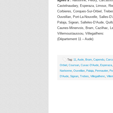
âgées à :
Narbonne, Fleury, Carcasso
Castelnaudary, Esperaza, Limoux, Rie
Corbieres, Conques-Sur-Orbiel, Trebe
Ouveillan, Port-La-Nouvelle, Salles-
Palaja, Sigean, Salleles-D’Aude, Quill
Caunes-Minervois, Bram, Cazilhac, L
Villemoustaussou, Villegailhenc
(Département 11 – Aude)
Tag:
11
,
Aude
,
Bram
,
Capendu
,
Carc
Orbiel
,
Coursan
,
Cuxac-D'Aude
,
Esperaza
Narbonne
,
Ouveillan
,
Palaja
,
Pennautier
,
Po
D'Aude
,
Sigean
,
Trebes
,
Villegailhenc
,
Vill