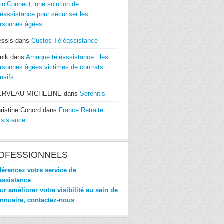
finiConnect, une solution de
léassistance pour sécuriser les
rsonnes âgées
essis
dans
Custos Téléassistance
nik
dans
Arnaque téléassistance : les
rsonnes âgées victimes de contrats
usifs
ERVEAU MICHELINE
dans
Serenitis
ristine Conord
dans
France Retraite
sistance
OFESSIONNELS
érencez votre service de
assistance
r améliorer votre visibilité au sein de
annuaire, contactez-nous