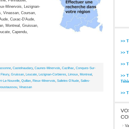
nne, Pennautier,
ux-Minervois, Lezignan-
s, Vinassan, Coursan,
D’Aude, Cuxac-D’Aude,
an, Montreal, Gruissan,
eucate, Capendu,
>> T
>> T
>> T
assonne
,
Castelnaudary
,
Caunes-Minervois
,
Cazilhac
,
Conques-Sur-
,
Fleury
,
Gruissan
,
Leucate
,
Lezignan-Corbieres
,
Limoux
,
Montreal
,
>> T
rt-La-Nouvelle
,
Quillan
,
Rieux-Minervois
,
Salleles-D'Aude
,
Salles-
Télé
emoustaussou
,
Vinassan
>> T
VO
CO
Va