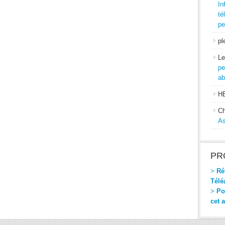
In
té
pe
pl
Le
pe
ab
H
Ch
As
PR
>
Réf
Télé
>
Pou
cet 