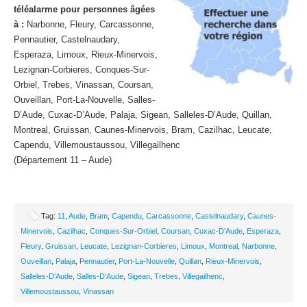
téléalarme pour personnes âgées
à :
Narbonne, Fleury, Carcassonne,
Pennautier, Castelnaudary,
Esperaza, Limoux, Rieux-Minervois,
Lezignan-Corbieres, Conques-Sur-
Orbiel, Trebes, Vinassan, Coursan,
Ouveillan, Port-La-Nouvelle, Salles-
D’Aude, Cuxac-D’Aude, Palaja, Sigean, Salleles-D’Aude, Quillan,
Montreal, Gruissan, Caunes-Minervois, Bram, Cazilhac, Leucate,
Capendu, Villemoustaussou, Villegailhenc
(Département 11 – Aude)
Tag:
11
,
Aude
,
Bram
,
Capendu
,
Carcassonne
,
Castelnaudary
,
Caunes-
Minervois
,
Cazilhac
,
Conques-Sur-Orbiel
,
Coursan
,
Cuxac-D'Aude
,
Esperaza
,
Fleury
,
Gruissan
,
Leucate
,
Lezignan-Corbieres
,
Limoux
,
Montreal
,
Narbonne
,
Ouveillan
,
Palaja
,
Pennautier
,
Port-La-Nouvelle
,
Quillan
,
Rieux-Minervois
,
Salleles-D'Aude
,
Salles-D'Aude
,
Sigean
,
Trebes
,
Villegailhenc
,
Villemoustaussou
,
Vinassan