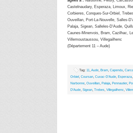
âgées à :
Narbonne, Fleury, Carcasso
Castelnaudary, Esperaza, Limoux, Rie
Corbieres, Conques-Sur-Orbiel, Trebe
Ouveillan, Port-La-Nouvelle, Salles-
Palaja, Sigean, Salleles-D’Aude, Quill
Caunes-Minervois, Bram, Cazilhac, L
Villemoustaussou, Villegailhenc
(Département 11 – Aude)
Tag:
11
,
Aude
,
Bram
,
Capendu
,
Carc
Orbiel
,
Coursan
,
Cuxac-D'Aude
,
Esperaza
Narbonne
,
Ouveillan
,
Palaja
,
Pennautier
,
Po
D'Aude
,
Sigean
,
Trebes
,
Villegailhenc
,
Vill