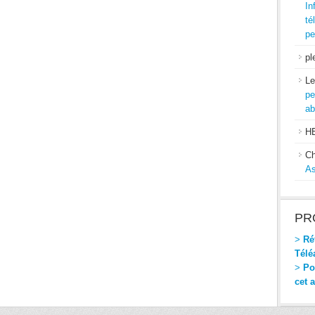
In
té
pe
pl
Le
pe
ab
H
Ch
As
PR
>
Réf
Télé
>
Pou
cet 