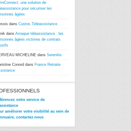
finiConnect, une solution de
léassistance pour sécuriser les
rsonnes âgées
essis
dans
Custos Téléassistance
nik
dans
Arnaque téléassistance : les
rsonnes âgées victimes de contrats
usifs
ERVEAU MICHELINE
dans
Serenitis
ristine Conord
dans
France Retraite
sistance
OFESSIONNELS
érencez votre service de
assistance
r améliorer votre visibilité au sein de
annuaire, contactez-nous