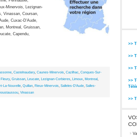
nne, Pennautier,
ux-Minervois, Lezignan-
s, Vinassan, Coursan,
D’Aude, Cuxac-D’Aude,
an, Montreal, Gruissan,
eucate, Capendu,
>> T
>> T
>> T
assonne
,
Castelnaudary
,
Caunes-Minervois
,
Cazilhac
,
Conques-Sur-
,
Fleury
,
Gruissan
,
Leucate
,
Lezignan-Corbieres
,
Limoux
,
Montreal
,
>> T
rt-La-Nouvelle
,
Quillan
,
Rieux-Minervois
,
Salleles-D'Aude
,
Salles-
Télé
emoustaussou
,
Vinassan
>> T
VO
CO
Va