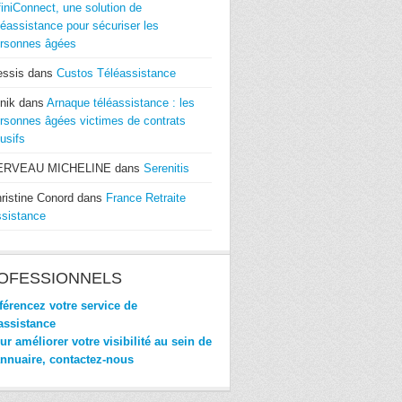
finiConnect, une solution de
léassistance pour sécuriser les
rsonnes âgées
essis
dans
Custos Téléassistance
nik
dans
Arnaque téléassistance : les
rsonnes âgées victimes de contrats
usifs
ERVEAU MICHELINE
dans
Serenitis
ristine Conord
dans
France Retraite
sistance
OFESSIONNELS
érencez votre service de
assistance
r améliorer votre visibilité au sein de
annuaire, contactez-nous