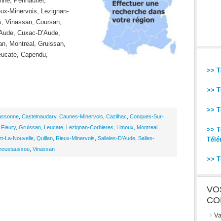
nne, Pennautier,
ux-Minervois, Lezignan-
s, Vinassan, Coursan,
D’Aude, Cuxac-D’Aude,
an, Montreal, Gruissan,
eucate, Capendu,
>> T
>> T
>> T
assonne
,
Castelnaudary
,
Caunes-Minervois
,
Cazilhac
,
Conques-Sur-
,
Fleury
,
Gruissan
,
Leucate
,
Lezignan-Corbieres
,
Limoux
,
Montreal
,
>> T
rt-La-Nouvelle
,
Quillan
,
Rieux-Minervois
,
Salleles-D'Aude
,
Salles-
Télé
emoustaussou
,
Vinassan
>> T
VO
CO
Va