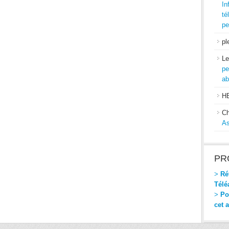
In
té
pe
pl
Le
pe
ab
H
Ch
As
PR
>
Réf
Télé
>
Pou
cet 