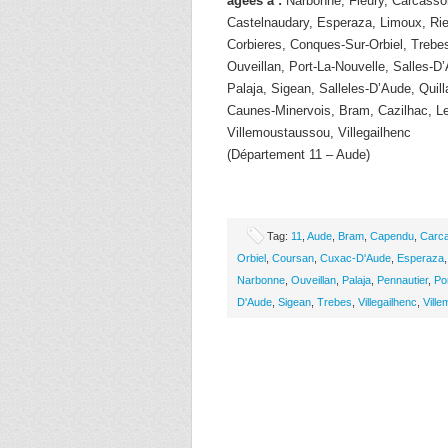
âgées à :
Narbonne, Fleury, Carcasso
Castelnaudary, Esperaza, Limoux, Rie
Corbieres, Conques-Sur-Orbiel, Trebe
Ouveillan, Port-La-Nouvelle, Salles-
Palaja, Sigean, Salleles-D’Aude, Quill
Caunes-Minervois, Bram, Cazilhac, L
Villemoustaussou, Villegailhenc
(Département 11 – Aude)
Tag:
11
,
Aude
,
Bram
,
Capendu
,
Carc
Orbiel
,
Coursan
,
Cuxac-D'Aude
,
Esperaza
Narbonne
,
Ouveillan
,
Palaja
,
Pennautier
,
Po
D'Aude
,
Sigean
,
Trebes
,
Villegailhenc
,
Vill