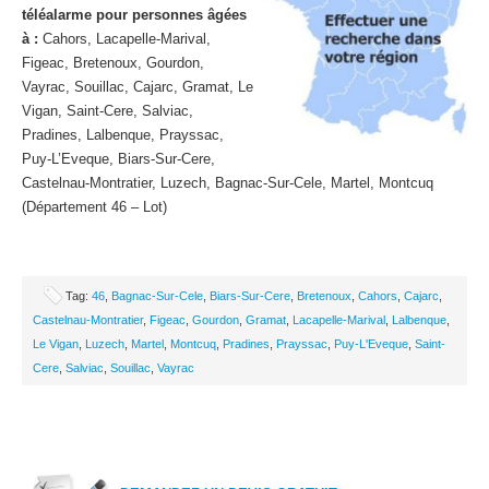
téléalarme pour personnes âgées
à :
Cahors, Lacapelle-Marival,
Figeac, Bretenoux, Gourdon,
Vayrac, Souillac, Cajarc, Gramat, Le
Vigan, Saint-Cere, Salviac,
Pradines, Lalbenque, Prayssac,
Puy-L’Eveque, Biars-Sur-Cere,
Castelnau-Montratier, Luzech, Bagnac-Sur-Cele, Martel, Montcuq
(Département 46 – Lot)
Tag:
46
,
Bagnac-Sur-Cele
,
Biars-Sur-Cere
,
Bretenoux
,
Cahors
,
Cajarc
,
Castelnau-Montratier
,
Figeac
,
Gourdon
,
Gramat
,
Lacapelle-Marival
,
Lalbenque
,
Le Vigan
,
Luzech
,
Martel
,
Montcuq
,
Pradines
,
Prayssac
,
Puy-L'Eveque
,
Saint-
Cere
,
Salviac
,
Souillac
,
Vayrac