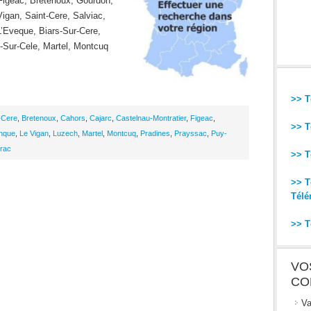
Figeac, Bretenoux, Gourdon,
Vigan, Saint-Cere, Salviac,
’Eveque, Biars-Sur-Cere,
-Sur-Cele, Martel, Montcuq
>> T
-Cere
,
Bretenoux
,
Cahors
,
Cajarc
,
Castelnau-Montratier
,
Figeac
,
>> T
nque
,
Le Vigan
,
Luzech
,
Martel
,
Montcuq
,
Pradines
,
Prayssac
,
Puy-
rac
>> T
>> T
Télé
>> T
VO
CO
Va