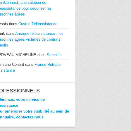
finiConnect, une solution de
léassistance pour sécuriser les
rsonnes âgées
essis
dans
Custos Téléassistance
nik
dans
Arnaque téléassistance : les
rsonnes âgées victimes de contrats
usifs
ERVEAU MICHELINE
dans
Serenitis
ristine Conord
dans
France Retraite
sistance
OFESSIONNELS
érencez votre service de
assistance
r améliorer votre visibilité au sein de
annuaire, contactez-nous