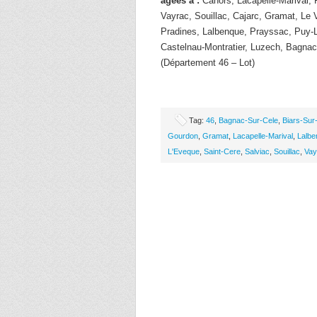
âgées à :
Cahors, Lacapelle-Marival, 
Vayrac, Souillac, Cajarc, Gramat, Le 
Pradines, Lalbenque, Prayssac, Puy-L
Castelnau-Montratier, Luzech, Bagnac
(Département 46 – Lot)
Tag:
46
,
Bagnac-Sur-Cele
,
Biars-Sur
Gourdon
,
Gramat
,
Lacapelle-Marival
,
Lalbe
L'Eveque
,
Saint-Cere
,
Salviac
,
Souillac
,
Vay