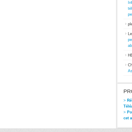
In
té
pe
pl
Le
pe
ab
H
Ch
As
PR
>
Réf
Télé
>
Pou
cet 