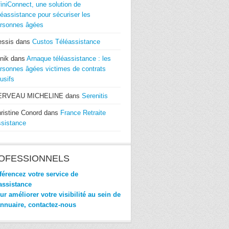
finiConnect, une solution de
léassistance pour sécuriser les
rsonnes âgées
essis
dans
Custos Téléassistance
nik
dans
Arnaque téléassistance : les
rsonnes âgées victimes de contrats
usifs
ERVEAU MICHELINE
dans
Serenitis
ristine Conord
dans
France Retraite
sistance
OFESSIONNELS
érencez votre service de
assistance
r améliorer votre visibilité au sein de
annuaire, contactez-nous