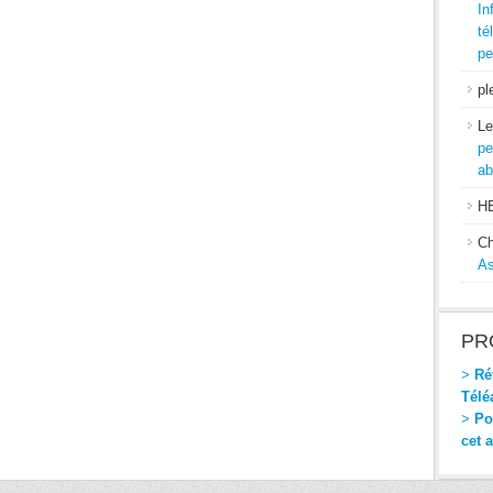
In
té
pe
pl
Le
pe
ab
H
Ch
As
PR
>
Réf
Télé
>
Pou
cet 