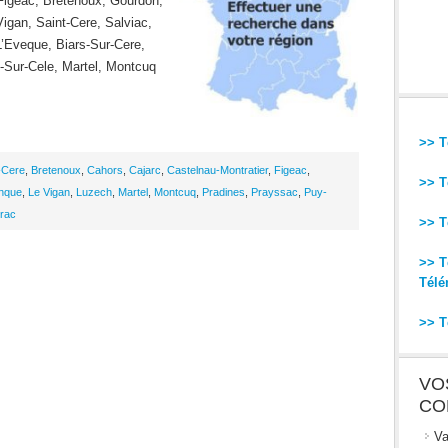
Figeac, Bretenoux, Gourdon,
Vigan, Saint-Cere, Salviac,
’Eveque, Biars-Sur-Cere,
-Sur-Cele, Martel, Montcuq
>> T
-Cere
,
Bretenoux
,
Cahors
,
Cajarc
,
Castelnau-Montratier
,
Figeac
,
>> T
nque
,
Le Vigan
,
Luzech
,
Martel
,
Montcuq
,
Pradines
,
Prayssac
,
Puy-
rac
>> T
>> T
Télé
>> T
VO
CO
Va