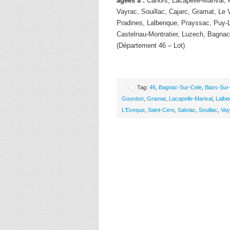
âgées à :
Cahors, Lacapelle-Marival, 
Vayrac, Souillac, Cajarc, Gramat, Le 
Pradines, Lalbenque, Prayssac, Puy-L
Castelnau-Montratier, Luzech, Bagnac
(Département 46 – Lot)
Tag:
46
,
Bagnac-Sur-Cele
,
Biars-Sur
Gourdon
,
Gramat
,
Lacapelle-Marival
,
Lalbe
L'Eveque
,
Saint-Cere
,
Salviac
,
Souillac
,
Vay