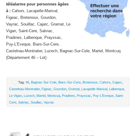
téléalarme pour personnes âgées
à :
Cahors, Lacapelle-Marival,
Figeac, Bretenoux, Gourdon,
Vayrac, Souillac, Cajarc, Gramat, Le
Vigan, Saint-Cere, Salviac,
Pradines, Lalbenque, Prayssac,
Puy-L’Eveque, Biars-Sur-Cere,
Castelnau-Montratier, Luzech, Bagnac-Sur-Cele, Martel, Montcuq
(Département 46 – Lot)
Tag:
46
,
Bagnac-Sur-Cele
,
Biars-Sur-Cere
,
Bretenoux
,
Cahors
,
Cajarc
,
Castelnau-Montratier
,
Figeac
,
Gourdon
,
Gramat
,
Lacapelle-Marival
,
Lalbenque
,
Le Vigan
,
Luzech
,
Martel
,
Montcuq
,
Pradines
,
Prayssac
,
Puy-L'Eveque
,
Saint-
Cere
,
Salviac
,
Souillac
,
Vayrac