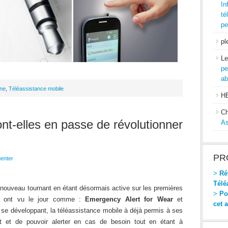
In
té
pe
pl
Le
pe
ab
ne
,
Téléassistance mobile
H
Ch
nt-elles en passe de révolutionner
As
PR
enter
>
Réf
Télé
 nouveau tournant en étant désormais active sur les premières
>
Pou
ns ont vu le jour comme :
Emergency Alert for Wear
et
cet 
 se développant, la téléassistance mobile à déjà permis à ses
nt et de pouvoir alerter en cas de besoin tout en étant à