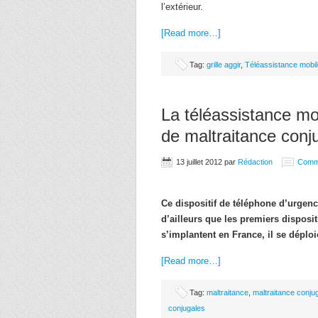
l’extérieur.
[Read more…]
Tag:
grille aggir
,
Téléassistance mobil
La téléassistance mob
de maltraitance conj
13 juillet 2012
par
Rédaction
Comm
Ce dispositif de téléphone d’urgen
d’ailleurs que les premiers disposi
s’implantent en France, il se déplo
[Read more…]
Tag:
maltraitance
,
maltraitance conju
conjugales