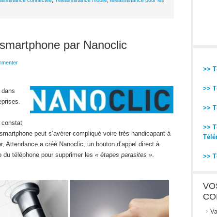
éassistance connectée
,
Téléassistance mobile
,
téléassistance pour les
 smartphone par Nanoclic
menter
>> T
>> T
e dans
eprises.
>> T
 constat
>> T
smartphone peut s’avérer compliqué voire très handicapant à
Télé
, Attendance a créé Nanoclic, un bouton d’appel direct à
io du téléphone pour supprimer les
« étapes parasites »
.
>> T
VO
CO
Va