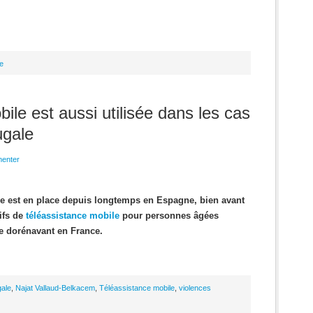
e
ile est aussi utilisée dans les cas
ugale
enter
ce est en place depuis longtemps en Espagne, bien avant
tifs de
téléassistance mobile
pour personnes âgées
ie dorénavant en France.
gale
,
Najat Vallaud-Belkacem
,
Téléassistance mobile
,
violences