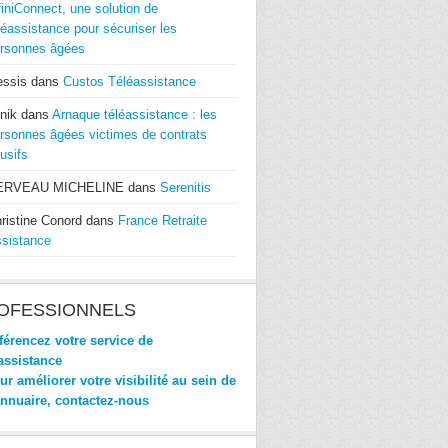
finiConnect, une solution de
léassistance pour sécuriser les
rsonnes âgées
essis
dans
Custos Téléassistance
nik
dans
Arnaque téléassistance : les
rsonnes âgées victimes de contrats
usifs
ERVEAU MICHELINE
dans
Serenitis
ristine Conord
dans
France Retraite
sistance
OFESSIONNELS
érencez votre service de
assistance
r améliorer votre visibilité au sein de
annuaire, contactez-nous