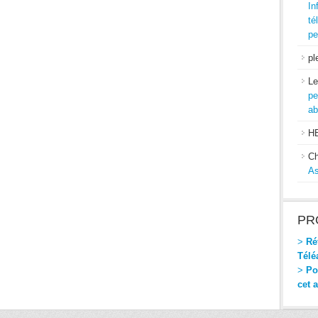
In
té
pe
pl
Le
pe
ab
H
Ch
As
PR
>
Réf
Télé
>
Pou
cet 