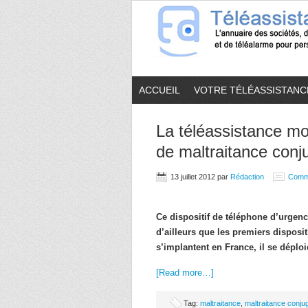
ACCUEIL
VOTRE TÉLÉASSISTANC
La téléassistance mob
de maltraitance conj
13 juillet 2012
par
Rédaction
Comm
Ce dispositif de téléphone d’urgen
d’ailleurs que les premiers disposi
s’implantent en France, il se déplo
[Read more…]
Tag:
maltraitance
,
maltraitance conju