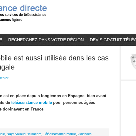
E
RECHERCHEZ DANS VOTRE RÉGION
DEVIS GRATUIT TÉLÉ
ile est aussi utilisée dans les cas
ugale
enter
ce est en place depuis longtemps en Espagne, bien avant
tifs de
téléassistance mobile
pour personnes âgées
ie dorénavant en France.
gale
,
Najat Vallaud-Belkacem
,
Téléassistance mobile
,
violences