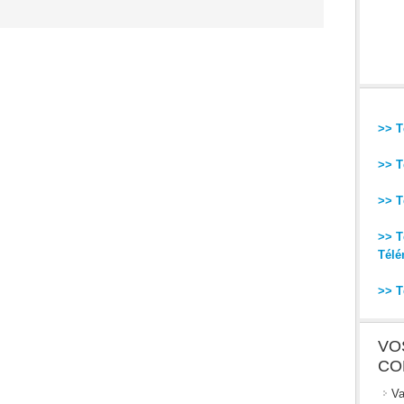
>> T
>> T
>> T
>> T
Télé
>> T
VO
CO
Va