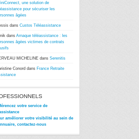
finiConnect, une solution de
léassistance pour sécuriser les
rsonnes âgées
essis
dans
Custos Téléassistance
nik
dans
Arnaque téléassistance : les
rsonnes âgées victimes de contrats
usifs
ERVEAU MICHELINE
dans
Serenitis
ristine Conord
dans
France Retraite
sistance
OFESSIONNELS
érencez votre service de
assistance
r améliorer votre visibilité au sein de
annuaire, contactez-nous