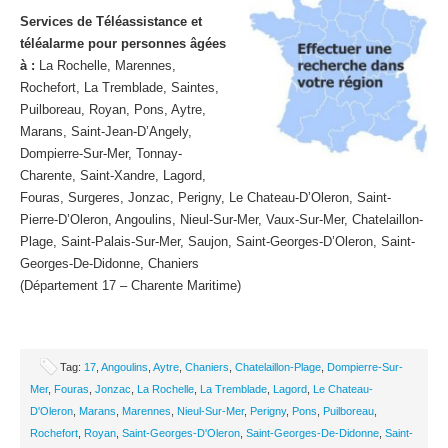
Services de Téléassistance et
téléalarme pour personnes âgées
à :
La Rochelle, Marennes,
Rochefort, La Tremblade, Saintes,
Puilboreau, Royan, Pons, Aytre,
Marans, Saint-Jean-D’Angely,
Dompierre-Sur-Mer, Tonnay-
Charente, Saint-Xandre, Lagord,
Fouras, Surgeres, Jonzac, Perigny, Le Chateau-D’Oleron, Saint-
Pierre-D’Oleron, Angoulins, Nieul-Sur-Mer, Vaux-Sur-Mer, Chatelaillon-
Plage, Saint-Palais-Sur-Mer, Saujon, Saint-Georges-D’Oleron, Saint-
Georges-De-Didonne, Chaniers
(Département 17 – Charente Maritime)
Tag:
17
,
Angoulins
,
Aytre
,
Chaniers
,
Chatelaillon-Plage
,
Dompierre-Sur-
Mer
,
Fouras
,
Jonzac
,
La Rochelle
,
La Tremblade
,
Lagord
,
Le Chateau-
D'Oleron
,
Marans
,
Marennes
,
Nieul-Sur-Mer
,
Perigny
,
Pons
,
Puilboreau
,
Rochefort
,
Royan
,
Saint-Georges-D'Oleron
,
Saint-Georges-De-Didonne
,
Saint-