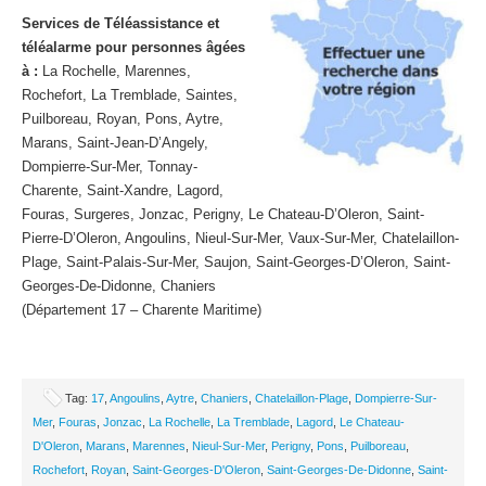
Services de Téléassistance et
téléalarme pour personnes âgées
à :
La Rochelle, Marennes,
Rochefort, La Tremblade, Saintes,
Puilboreau, Royan, Pons, Aytre,
Marans, Saint-Jean-D’Angely,
Dompierre-Sur-Mer, Tonnay-
Charente, Saint-Xandre, Lagord,
Fouras, Surgeres, Jonzac, Perigny, Le Chateau-D’Oleron, Saint-
Pierre-D’Oleron, Angoulins, Nieul-Sur-Mer, Vaux-Sur-Mer, Chatelaillon-
Plage, Saint-Palais-Sur-Mer, Saujon, Saint-Georges-D’Oleron, Saint-
Georges-De-Didonne, Chaniers
(Département 17 – Charente Maritime)
Tag:
17
,
Angoulins
,
Aytre
,
Chaniers
,
Chatelaillon-Plage
,
Dompierre-Sur-
Mer
,
Fouras
,
Jonzac
,
La Rochelle
,
La Tremblade
,
Lagord
,
Le Chateau-
D'Oleron
,
Marans
,
Marennes
,
Nieul-Sur-Mer
,
Perigny
,
Pons
,
Puilboreau
,
Rochefort
,
Royan
,
Saint-Georges-D'Oleron
,
Saint-Georges-De-Didonne
,
Saint-