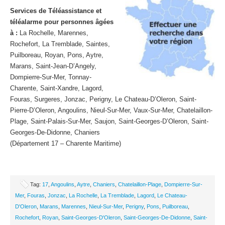
Services de Téléassistance et
téléalarme pour personnes âgées
à :
La Rochelle, Marennes,
Rochefort, La Tremblade, Saintes,
Puilboreau, Royan, Pons, Aytre,
Marans, Saint-Jean-D’Angely,
Dompierre-Sur-Mer, Tonnay-
Charente, Saint-Xandre, Lagord,
Fouras, Surgeres, Jonzac, Perigny, Le Chateau-D’Oleron, Saint-
Pierre-D’Oleron, Angoulins, Nieul-Sur-Mer, Vaux-Sur-Mer, Chatelaillon-
Plage, Saint-Palais-Sur-Mer, Saujon, Saint-Georges-D’Oleron, Saint-
Georges-De-Didonne, Chaniers
(Département 17 – Charente Maritime)
Tag:
17
,
Angoulins
,
Aytre
,
Chaniers
,
Chatelaillon-Plage
,
Dompierre-Sur-
Mer
,
Fouras
,
Jonzac
,
La Rochelle
,
La Tremblade
,
Lagord
,
Le Chateau-
D'Oleron
,
Marans
,
Marennes
,
Nieul-Sur-Mer
,
Perigny
,
Pons
,
Puilboreau
,
Rochefort
,
Royan
,
Saint-Georges-D'Oleron
,
Saint-Georges-De-Didonne
,
Saint-