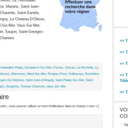
hefort, La Tremblade,
tre, Marans, Saint-Jean-
Charente, Saint-Xandre,
rigny, Le Chateau-D’Oleron,
ul-Sur-Mer, Vaux-Sur-Mer,
Mer, Saujon, Saint-Georges-
 Chaniers
>> T
>> T
>> T
hatelaillon-Plage
,
Dompierre-Sur-Mer
,
Fouras
,
Jonzac
,
La Rochelle
,
La
Marans
,
Marennes
,
Nieul-Sur-Mer
,
Perigny
,
Pons
,
Puilboreau
,
Rochefort
,
>> T
orges-De-Didonne
,
Saint-Jean-D'Angely
,
Saint-Palais-Sur-Mer
,
Saint-
Télé
jon
,
Surgeres
,
Tonnay-Charente
,
Vaux-Sur-Mer
>> T
ire
ffusée ; vous pouvez utiliser un nom d’utilisateur dans le champ « nom ».]
VO
CO
Va