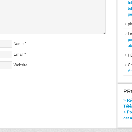
In
té
pe
pl
Le
pe
Name
*
ab
Email
*
H
Website
Ch
As
PR
>
Réf
Télé
>
Pou
cet 