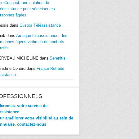
finiConnect, une solution de
léassistance pour sécuriser les
rsonnes âgées
essis
dans
Custos Téléassistance
nik
dans
Arnaque téléassistance : les
rsonnes âgées victimes de contrats
usifs
ERVEAU MICHELINE
dans
Serenitis
ristine Conord
dans
France Retraite
sistance
OFESSIONNELS
érencez votre service de
assistance
r améliorer votre visibilité au sein de
annuaire, contactez-nous