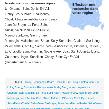
téléalarme pour personnes âgées
à :
Orleans, Saint-Denis-En-Val,
Fleury-Les-Aubrais, Beaugency,
Olivet, Chateauneuf-Sur-Loire, Saint-
Jean-De-Braye, La Ferte-Saint-
Aubin, Saint-Jean-De-La-Ruelle,
Meung-Sur-Loire, Gien, Briare,
Montargis, Malesherbes, Saran, Sully-Sur-Loire, Chalette-Sur-Loing,
Villemandeur, Amilly, Saint-Pryve-Saint-Mesmin, Pithiviers, Jargeau,
La Chapelle-Saint-Mesmin, Neuville-Aux-Bois, Saint-Jean-Le-Blanc,
Courtenay, Ingre, Sandillon, Checy, Saint-Cyr-En-Val
(Département 45 – Loiret)
Tag:
45
,
Amilly
,
Beaugency
,
Briare
,
Chalette-Sur-Loing
,
Chateauneuf-Sur-
Loire
,
Checy
,
Courtenay
,
Fleury-Les-Aubrais
,
Gien
,
Ingre
,
Jargeau
,
La
Chapelle-Saint-Mesmin
,
La Ferte-Saint-Aubin
,
Malesherbes
,
Meung-Sur-Loire
,
Montargis
,
Neuville-Aux-Bois
,
Olivet
,
Orleans
,
Pithiviers
,
Saint-Cyr-En-Val
,
Saint-Denis-En-Val
,
Saint-Jean-De-Braye
,
Saint-Jean-De-La-Ruelle
,
Saint-Jean-
Le-Blanc
,
Saint-Pryve-Saint-Mesmin
,
Sandillon
,
Saran
,
Sully-Sur-Loire
,