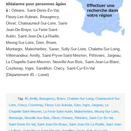
téléalarme pour personnes âgées
à :
Orleans, Saint-Denis-En-Val,
Fleury-Les-Aubrais, Beaugency,
Olivet, Chateauneuf-Sur-Loire, Saint-
Jean-De-Braye, La Ferte-Saint-
Aubin, Saint-Jean-De-La-Ruelle,
Meung-Sur-Loire, Gien, Briare,
Montargis, Malesherbes, Saran, Sully-Sur-Loire, Chalette-Sur-Loing,
Villemandeur, Amilly, Saint-Pryve-Saint-Mesmin, Pithiviers, Jargeau,
La Chapelle-Saint-Mesmin, Neuville-Aux-Bois, Saint-Jean-Le-Blanc,
Courtenay, Ingre, Sandillon, Checy, Saint-Cyr-En-Val
(Département 45 – Loiret)
Tag:
45
,
Amilly
,
Beaugency
,
Briare
,
Chalette-Sur-Loing
,
Chateauneuf-Sur-
Loire
,
Checy
,
Courtenay
,
Fleury-Les-Aubrais
,
Gien
,
Ingre
,
Jargeau
,
La
Chapelle-Saint-Mesmin
,
La Ferte-Saint-Aubin
,
Malesherbes
,
Meung-Sur-Loire
,
Montargis
,
Neuville-Aux-Bois
,
Olivet
,
Orleans
,
Pithiviers
,
Saint-Cyr-En-Val
,
Saint-Denis-En-Val
,
Saint-Jean-De-Braye
,
Saint-Jean-De-La-Ruelle
,
Saint-Jean-
Le-Blanc
,
Saint-Pryve-Saint-Mesmin
,
Sandillon
,
Saran
,
Sully-Sur-Loire
,