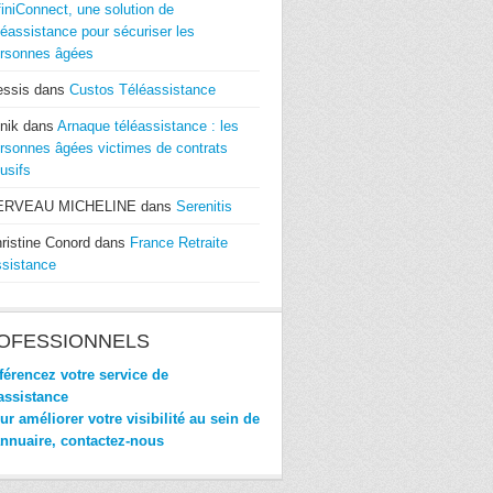
finiConnect, une solution de
léassistance pour sécuriser les
rsonnes âgées
essis
dans
Custos Téléassistance
nik
dans
Arnaque téléassistance : les
rsonnes âgées victimes de contrats
usifs
ERVEAU MICHELINE
dans
Serenitis
ristine Conord
dans
France Retraite
sistance
OFESSIONNELS
érencez votre service de
assistance
r améliorer votre visibilité au sein de
annuaire, contactez-nous