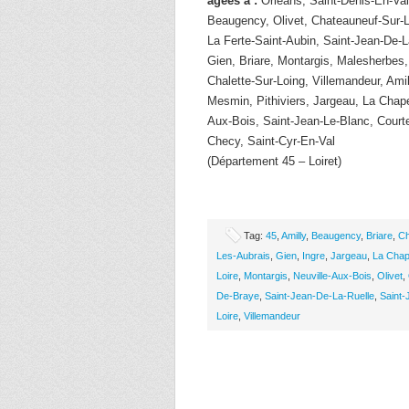
âgées à :
Orleans, Saint-Denis-En-Val
Beaugency, Olivet, Chateauneuf-Sur-L
La Ferte-Saint-Aubin, Saint-Jean-De-L
Gien, Briare, Montargis, Malesherbes,
Chalette-Sur-Loing, Villemandeur, Amil
Mesmin, Pithiviers, Jargeau, La Chape
Aux-Bois, Saint-Jean-Le-Blanc, Courte
Checy, Saint-Cyr-En-Val
(Département 45 – Loiret)
Tag:
45
,
Amilly
,
Beaugency
,
Briare
,
Ch
Les-Aubrais
,
Gien
,
Ingre
,
Jargeau
,
La Chap
Loire
,
Montargis
,
Neuville-Aux-Bois
,
Olivet
,
De-Braye
,
Saint-Jean-De-La-Ruelle
,
Saint-
Loire
,
Villemandeur