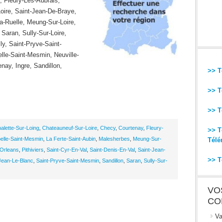
, Fleury-Les-Aubrais,
oire, Saint-Jean-De-Braye,
a-Ruelle, Meung-Sur-Loire,
 Saran, Sully-Sur-Loire,
ly, Saint-Pryve-Saint-
lle-Saint-Mesmin, Neuville-
nay, Ingre, Sandillon,
>> T
>> T
>> T
alette-Sur-Loing
,
Chateauneuf-Sur-Loire
,
Checy
,
Courtenay
,
Fleury-
>> T
elle-Saint-Mesmin
,
La Ferte-Saint-Aubin
,
Malesherbes
,
Meung-Sur-
Télé
Orleans
,
Pithiviers
,
Saint-Cyr-En-Val
,
Saint-Denis-En-Val
,
Saint-Jean-
>> T
Jean-Le-Blanc
,
Saint-Pryve-Saint-Mesmin
,
Sandillon
,
Saran
,
Sully-Sur-
VO
CO
Va