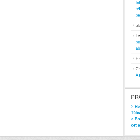
In
té
pe
pl
Le
pe
ab
H
Ch
As
PR
>
Réf
Télé
>
Pou
cet 