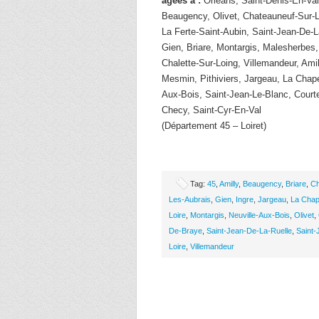
âgées à :
Orleans, Saint-Denis-En-Val
Beaugency, Olivet, Chateauneuf-Sur-L
La Ferte-Saint-Aubin, Saint-Jean-De-L
Gien, Briare, Montargis, Malesherbes,
Chalette-Sur-Loing, Villemandeur, Amil
Mesmin, Pithiviers, Jargeau, La Chape
Aux-Bois, Saint-Jean-Le-Blanc, Courte
Checy, Saint-Cyr-En-Val
(Département 45 – Loiret)
Tag:
45
,
Amilly
,
Beaugency
,
Briare
,
Ch
Les-Aubrais
,
Gien
,
Ingre
,
Jargeau
,
La Chap
Loire
,
Montargis
,
Neuville-Aux-Bois
,
Olivet
,
De-Braye
,
Saint-Jean-De-La-Ruelle
,
Saint-
Loire
,
Villemandeur