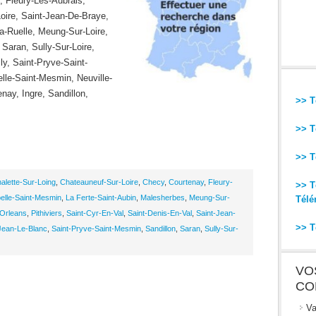
, Fleury-Les-Aubrais,
oire, Saint-Jean-De-Braye,
a-Ruelle, Meung-Sur-Loire,
 Saran, Sully-Sur-Loire,
ly, Saint-Pryve-Saint-
lle-Saint-Mesmin, Neuville-
nay, Ingre, Sandillon,
>> T
>> T
>> T
alette-Sur-Loing
,
Chateauneuf-Sur-Loire
,
Checy
,
Courtenay
,
Fleury-
>> T
elle-Saint-Mesmin
,
La Ferte-Saint-Aubin
,
Malesherbes
,
Meung-Sur-
Télé
Orleans
,
Pithiviers
,
Saint-Cyr-En-Val
,
Saint-Denis-En-Val
,
Saint-Jean-
>> T
Jean-Le-Blanc
,
Saint-Pryve-Saint-Mesmin
,
Sandillon
,
Saran
,
Sully-Sur-
VO
CO
Va