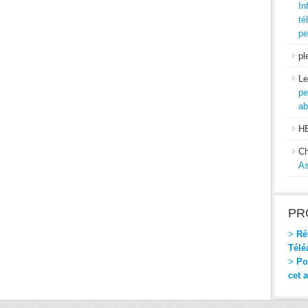
In
té
pe
pl
Le
pe
ab
H
Ch
As
PR
>
Réf
Télé
>
Pou
cet 