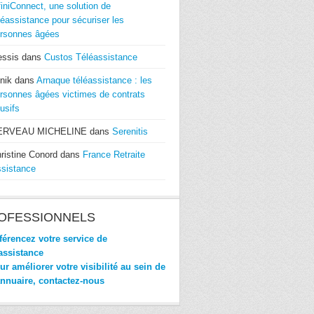
finiConnect, une solution de
léassistance pour sécuriser les
rsonnes âgées
essis
dans
Custos Téléassistance
nik
dans
Arnaque téléassistance : les
rsonnes âgées victimes de contrats
usifs
ERVEAU MICHELINE
dans
Serenitis
ristine Conord
dans
France Retraite
sistance
OFESSIONNELS
érencez votre service de
assistance
r améliorer votre visibilité au sein de
annuaire, contactez-nous