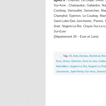
âgées à :
Chartres, La Loupe, Dreux, 
Sur-Avre , Chateaudun, Gallardon, Nog
Combray, Vernouillet, Senonches, Main
Champhol, Epernon, Le Coudray, Maint
Saint-Lubin-Des-Joncherets, Pierres, 
Anet, Nogent-Le-Roi, Cloyes-Sur-Le-L
Sur-Eure
(Département 28 – Eure et Loire)
Tag:
28
,
Anet
,
Auneau
,
Bonneval
,
Bro
Eure
,
Dreux
,
Epernon
,
Eure et Loire
,
Galla
Mainvilliers
,
Nogent-Le-Roi
,
Nogent-Le-Rotr
Joncherets
,
Saint-Remy-Sur-Avre
,
Senonc