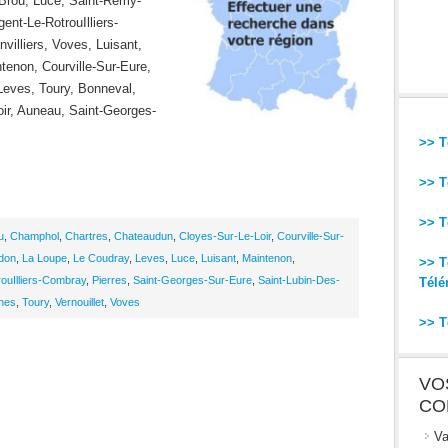
Brou, Luce, Saint-Remy-
ent-Le-RotrouIlliers-
villiers, Voves, Luisant,
enon, Courville-Sur-Eure,
Leves, Toury, Bonneval,
oir, Auneau, Saint-Georges-
>> T
>> T
>> T
u
,
Champhol
,
Chartres
,
Chateaudun
,
Cloyes-Sur-Le-Loir
,
Courville-Sur-
rdon
,
La Loupe
,
Le Coudray
,
Leves
,
Luce
,
Luisant
,
Maintenon
,
>> T
ouIlliers-Combray
,
Pierres
,
Saint-Georges-Sur-Eure
,
Saint-Lubin-Des-
Télé
hes
,
Toury
,
Vernouillet
,
Voves
>> T
VO
CO
Va