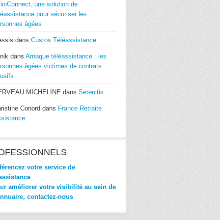
finiConnect, une solution de
léassistance pour sécuriser les
rsonnes âgées
essis
dans
Custos Téléassistance
nik
dans
Arnaque téléassistance : les
rsonnes âgées victimes de contrats
usifs
ERVEAU MICHELINE
dans
Serenitis
ristine Conord
dans
France Retraite
sistance
OFESSIONNELS
érencez votre service de
assistance
r améliorer votre visibilité au sein de
annuaire, contactez-nous