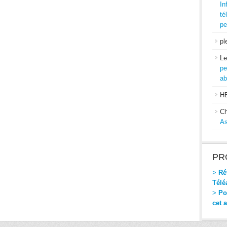
In
té
pe
pl
Le
pe
ab
H
Ch
As
PR
>
Réf
Télé
>
Pou
cet 