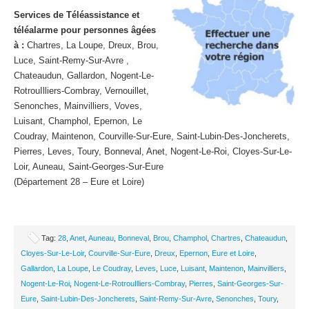
Services de Téléassistance et
téléalarme pour personnes âgées
à :
Chartres, La Loupe, Dreux, Brou,
Luce, Saint-Remy-Sur-Avre ,
Chateaudun, Gallardon, Nogent-Le-
RotrouIlliers-Combray, Vernouillet,
Senonches, Mainvilliers, Voves,
Luisant, Champhol, Epernon, Le
Coudray, Maintenon, Courville-Sur-Eure, Saint-Lubin-Des-Joncherets,
Pierres, Leves, Toury, Bonneval, Anet, Nogent-Le-Roi, Cloyes-Sur-Le-
Loir, Auneau, Saint-Georges-Sur-Eure
(Département 28 – Eure et Loire)
Tag:
28
,
Anet
,
Auneau
,
Bonneval
,
Brou
,
Champhol
,
Chartres
,
Chateaudun
,
Cloyes-Sur-Le-Loir
,
Courville-Sur-Eure
,
Dreux
,
Epernon
,
Eure et Loire
,
Gallardon
,
La Loupe
,
Le Coudray
,
Leves
,
Luce
,
Luisant
,
Maintenon
,
Mainvilliers
,
Nogent-Le-Roi
,
Nogent-Le-RotrouIlliers-Combray
,
Pierres
,
Saint-Georges-Sur-
Eure
,
Saint-Lubin-Des-Joncherets
,
Saint-Remy-Sur-Avre
,
Senonches
,
Toury
,