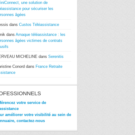
finiConnect, une solution de
léassistance pour sécuriser les
rsonnes âgées
essis
dans
Custos Téléassistance
nik
dans
Arnaque téléassistance : les
rsonnes âgées victimes de contrats
usifs
ERVEAU MICHELINE
dans
Serenitis
ristine Conord
dans
France Retraite
sistance
OFESSIONNELS
érencez votre service de
assistance
r améliorer votre visibilité au sein de
annuaire, contactez-nous