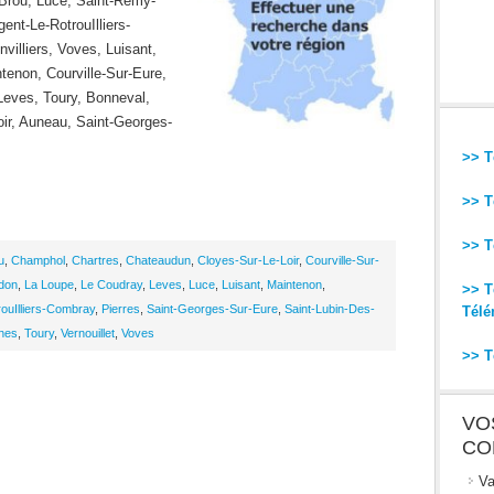
Brou, Luce, Saint-Remy-
ent-Le-RotrouIlliers-
villiers, Voves, Luisant,
enon, Courville-Sur-Eure,
Leves, Toury, Bonneval,
oir, Auneau, Saint-Georges-
>> T
>> T
>> T
u
,
Champhol
,
Chartres
,
Chateaudun
,
Cloyes-Sur-Le-Loir
,
Courville-Sur-
rdon
,
La Loupe
,
Le Coudray
,
Leves
,
Luce
,
Luisant
,
Maintenon
,
>> T
ouIlliers-Combray
,
Pierres
,
Saint-Georges-Sur-Eure
,
Saint-Lubin-Des-
Télé
hes
,
Toury
,
Vernouillet
,
Voves
>> T
VO
CO
Va