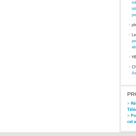
In
té
pe
pl
Le
pe
ab
H
Ch
As
PR
>
Réf
Télé
>
Pou
cet 