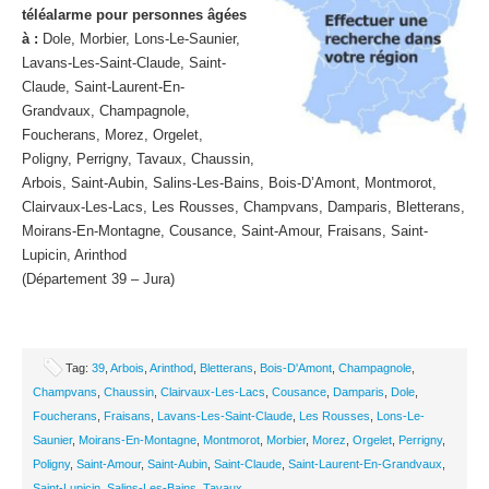
téléalarme pour personnes âgées
à :
Dole, Morbier, Lons-Le-Saunier,
Lavans-Les-Saint-Claude, Saint-
Claude, Saint-Laurent-En-
Grandvaux, Champagnole,
Foucherans, Morez, Orgelet,
Poligny, Perrigny, Tavaux, Chaussin,
Arbois, Saint-Aubin, Salins-Les-Bains, Bois-D’Amont, Montmorot,
Clairvaux-Les-Lacs, Les Rousses, Champvans, Damparis, Bletterans,
Moirans-En-Montagne, Cousance, Saint-Amour, Fraisans, Saint-
Lupicin, Arinthod
(Département 39 – Jura)
Tag:
39
,
Arbois
,
Arinthod
,
Bletterans
,
Bois-D'Amont
,
Champagnole
,
Champvans
,
Chaussin
,
Clairvaux-Les-Lacs
,
Cousance
,
Damparis
,
Dole
,
Foucherans
,
Fraisans
,
Lavans-Les-Saint-Claude
,
Les Rousses
,
Lons-Le-
Saunier
,
Moirans-En-Montagne
,
Montmorot
,
Morbier
,
Morez
,
Orgelet
,
Perrigny
,
Poligny
,
Saint-Amour
,
Saint-Aubin
,
Saint-Claude
,
Saint-Laurent-En-Grandvaux
,
Saint-Lupicin
,
Salins-Les-Bains
,
Tavaux