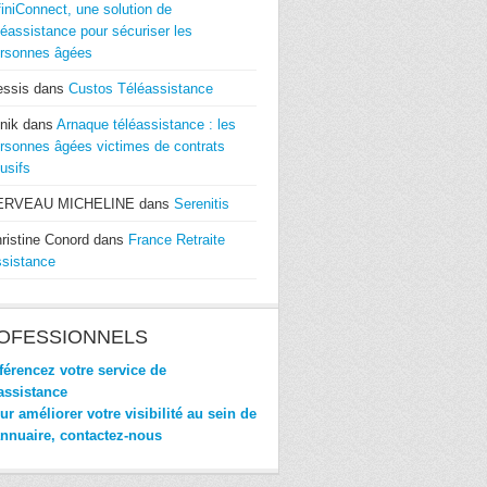
finiConnect, une solution de
léassistance pour sécuriser les
rsonnes âgées
essis
dans
Custos Téléassistance
nik
dans
Arnaque téléassistance : les
rsonnes âgées victimes de contrats
usifs
ERVEAU MICHELINE
dans
Serenitis
ristine Conord
dans
France Retraite
sistance
OFESSIONNELS
érencez votre service de
assistance
r améliorer votre visibilité au sein de
annuaire, contactez-nous