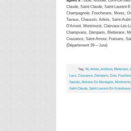
âgées à :
Dole, Morbier, Lons-Le-Saun
Claude, Saint-Claude, Saint-Laurent-
Champagnole, Foucherans, Morez, Orge
Tavaux, Chaussin, Arbois, Saint-Aubin
D’Amont, Montmorot, Clairvaux-Les-L
Champvans, Damparis, Bletterans, M
Cousance, Saint-Amour, Fraisans, Sain
(Département 39 – Jura)
Tag:
39
,
Arbois
,
Arinthod
,
Bletterans
,
Lacs
,
Cousance
,
Damparis
,
Dole
,
Foucher
Saunier
,
Moirans-En-Montagne
,
Montmorot
Saint-Claude
,
Saint-Laurent-En-Grandvaux