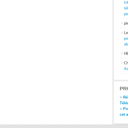
In
té
pe
pl
Le
pe
ab
H
Ch
As
PR
>
Réf
Télé
>
Pou
cet 