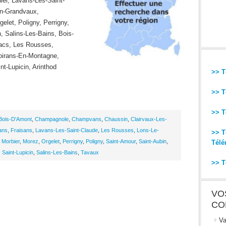
ier, Lavans-Les-Saint-
En-Grandvaux,
let, Poligny, Perrigny,
, Salins-Les-Bains, Bois-
acs, Les Rousses,
oirans-En-Montagne,
t-Lupicin, Arinthod
>> T
>> T
>> T
Bois-D'Amont
,
Champagnole
,
Champvans
,
Chaussin
,
Clairvaux-Les-
ans
,
Fraisans
,
Lavans-Les-Saint-Claude
,
Les Rousses
,
Lons-Le-
>> T
,
Morbier
,
Morez
,
Orgelet
,
Perrigny
,
Poligny
,
Saint-Amour
,
Saint-Aubin
,
Télé
,
Saint-Lupicin
,
Salins-Les-Bains
,
Tavaux
>> T
VO
CO
Va