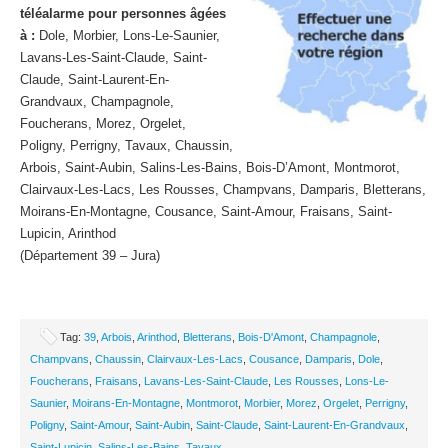
téléalarme pour personnes âgées
à :
Dole, Morbier, Lons-Le-Saunier,
Lavans-Les-Saint-Claude, Saint-
Claude, Saint-Laurent-En-
Grandvaux, Champagnole,
Foucherans, Morez, Orgelet,
Poligny, Perrigny, Tavaux, Chaussin,
Arbois, Saint-Aubin, Salins-Les-Bains, Bois-D’Amont, Montmorot,
Clairvaux-Les-Lacs, Les Rousses, Champvans, Damparis, Bletterans,
Moirans-En-Montagne, Cousance, Saint-Amour, Fraisans, Saint-
Lupicin, Arinthod
(Département 39 – Jura)
Tag:
39
,
Arbois
,
Arinthod
,
Bletterans
,
Bois-D'Amont
,
Champagnole
,
Champvans
,
Chaussin
,
Clairvaux-Les-Lacs
,
Cousance
,
Damparis
,
Dole
,
Foucherans
,
Fraisans
,
Lavans-Les-Saint-Claude
,
Les Rousses
,
Lons-Le-
Saunier
,
Moirans-En-Montagne
,
Montmorot
,
Morbier
,
Morez
,
Orgelet
,
Perrigny
,
Poligny
,
Saint-Amour
,
Saint-Aubin
,
Saint-Claude
,
Saint-Laurent-En-Grandvaux
,
Saint-Lupicin
,
Salins-Les-Bains
,
Tavaux