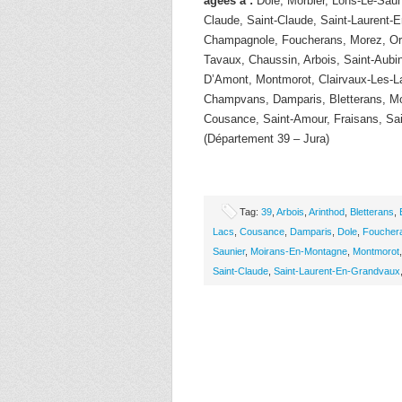
âgées à :
Dole, Morbier, Lons-Le-Saun
Claude, Saint-Claude, Saint-Laurent-
Champagnole, Foucherans, Morez, Orge
Tavaux, Chaussin, Arbois, Saint-Aubin
D’Amont, Montmorot, Clairvaux-Les-L
Champvans, Damparis, Bletterans, M
Cousance, Saint-Amour, Fraisans, Sain
(Département 39 – Jura)
Tag:
39
,
Arbois
,
Arinthod
,
Bletterans
,
Lacs
,
Cousance
,
Damparis
,
Dole
,
Foucher
Saunier
,
Moirans-En-Montagne
,
Montmorot
Saint-Claude
,
Saint-Laurent-En-Grandvaux