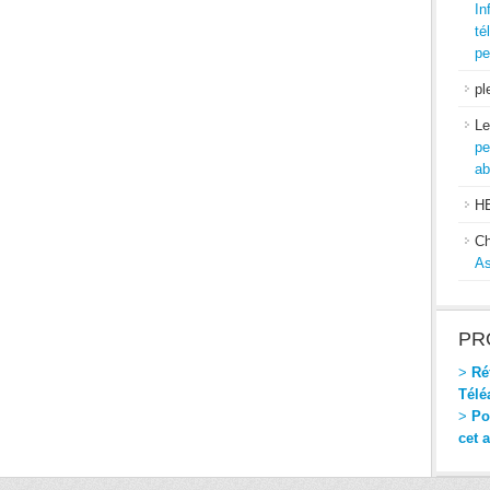
In
té
pe
pl
Le
pe
ab
H
Ch
As
PR
>
Réf
Télé
>
Pou
cet 