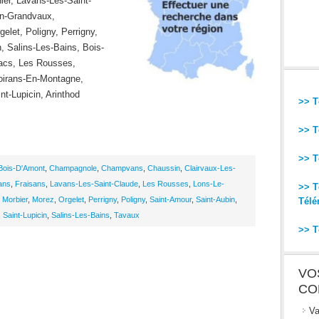
ier, Lavans-Les-Saint-
En-Grandvaux,
let, Poligny, Perrigny,
, Salins-Les-Bains, Bois-
acs, Les Rousses,
oirans-En-Montagne,
t-Lupicin, Arinthod
>> T
>> T
>> T
Bois-D'Amont
,
Champagnole
,
Champvans
,
Chaussin
,
Clairvaux-Les-
ans
,
Fraisans
,
Lavans-Les-Saint-Claude
,
Les Rousses
,
Lons-Le-
>> T
,
Morbier
,
Morez
,
Orgelet
,
Perrigny
,
Poligny
,
Saint-Amour
,
Saint-Aubin
,
Télé
,
Saint-Lupicin
,
Salins-Les-Bains
,
Tavaux
>> T
VO
CO
Va