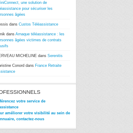
finiConnect, une solution de
léassistance pour sécuriser les
rsonnes âgées
essis
dans
Custos Téléassistance
nik
dans
Arnaque téléassistance : les
rsonnes âgées victimes de contrats
usifs
ERVEAU MICHELINE
dans
Serenitis
ristine Conord
dans
France Retraite
sistance
OFESSIONNELS
érencez votre service de
assistance
r améliorer votre visibilité au sein de
annuaire, contactez-nous