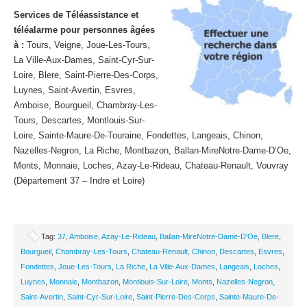
Services de Téléassistance et
téléalarme pour personnes âgées
à :
Tours, Veigne, Joue-Les-Tours,
La Ville-Aux-Dames, Saint-Cyr-Sur-
Loire, Blere, Saint-Pierre-Des-Corps,
Luynes, Saint-Avertin, Esvres,
Amboise, Bourgueil, Chambray-Les-
Tours, Descartes, Montlouis-Sur-
Loire, Sainte-Maure-De-Touraine, Fondettes, Langeais, Chinon,
Nazelles-Negron, La Riche, Montbazon, Ballan-MireNotre-Dame-D’Oe,
Monts, Monnaie, Loches, Azay-Le-Rideau, Chateau-Renault, Vouvray
(Département 37 – Indre et Loire)
Tag:
37
,
Amboise
,
Azay-Le-Rideau
,
Ballan-MireNotre-Dame-D'Oe
,
Blere
,
Bourgueil
,
Chambray-Les-Tours
,
Chateau-Renault
,
Chinon
,
Descartes
,
Esvres
,
Fondettes
,
Joue-Les-Tours
,
La Riche
,
La Ville-Aux-Dames
,
Langeais
,
Loches
,
Luynes
,
Monnaie
,
Montbazon
,
Montlouis-Sur-Loire
,
Monts
,
Nazelles-Negron
,
Saint-Avertin
,
Saint-Cyr-Sur-Loire
,
Saint-Pierre-Des-Corps
,
Sainte-Maure-De-