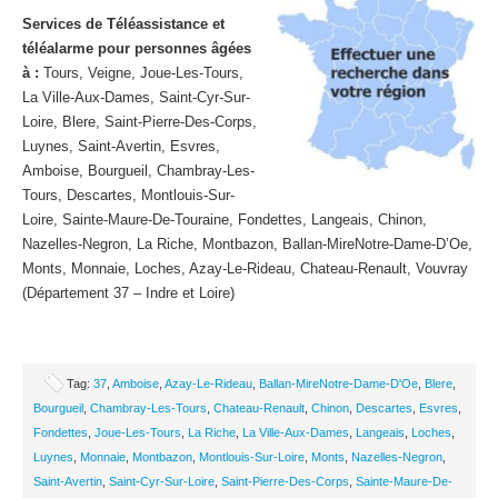
Services de Téléassistance et
téléalarme pour personnes âgées
à :
Tours, Veigne, Joue-Les-Tours,
La Ville-Aux-Dames, Saint-Cyr-Sur-
Loire, Blere, Saint-Pierre-Des-Corps,
Luynes, Saint-Avertin, Esvres,
Amboise, Bourgueil, Chambray-Les-
Tours, Descartes, Montlouis-Sur-
Loire, Sainte-Maure-De-Touraine, Fondettes, Langeais, Chinon,
Nazelles-Negron, La Riche, Montbazon, Ballan-MireNotre-Dame-D’Oe,
Monts, Monnaie, Loches, Azay-Le-Rideau, Chateau-Renault, Vouvray
(Département 37 – Indre et Loire)
Tag:
37
,
Amboise
,
Azay-Le-Rideau
,
Ballan-MireNotre-Dame-D'Oe
,
Blere
,
Bourgueil
,
Chambray-Les-Tours
,
Chateau-Renault
,
Chinon
,
Descartes
,
Esvres
,
Fondettes
,
Joue-Les-Tours
,
La Riche
,
La Ville-Aux-Dames
,
Langeais
,
Loches
,
Luynes
,
Monnaie
,
Montbazon
,
Montlouis-Sur-Loire
,
Monts
,
Nazelles-Negron
,
Saint-Avertin
,
Saint-Cyr-Sur-Loire
,
Saint-Pierre-Des-Corps
,
Sainte-Maure-De-