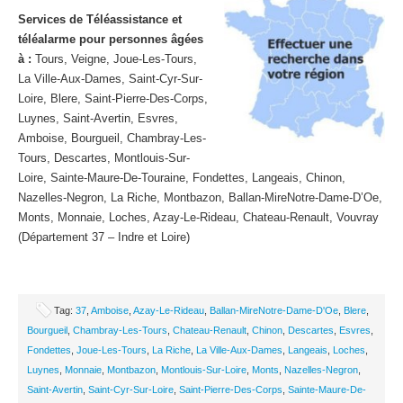
Services de Téléassistance et
téléalarme pour personnes âgées
à :
Tours, Veigne, Joue-Les-Tours,
La Ville-Aux-Dames, Saint-Cyr-Sur-
Loire, Blere, Saint-Pierre-Des-Corps,
Luynes, Saint-Avertin, Esvres,
Amboise, Bourgueil, Chambray-Les-
Tours, Descartes, Montlouis-Sur-
Loire, Sainte-Maure-De-Touraine, Fondettes, Langeais, Chinon,
Nazelles-Negron, La Riche, Montbazon, Ballan-MireNotre-Dame-D’Oe,
Monts, Monnaie, Loches, Azay-Le-Rideau, Chateau-Renault, Vouvray
(Département 37 – Indre et Loire)
Tag:
37
,
Amboise
,
Azay-Le-Rideau
,
Ballan-MireNotre-Dame-D'Oe
,
Blere
,
Bourgueil
,
Chambray-Les-Tours
,
Chateau-Renault
,
Chinon
,
Descartes
,
Esvres
,
Fondettes
,
Joue-Les-Tours
,
La Riche
,
La Ville-Aux-Dames
,
Langeais
,
Loches
,
Luynes
,
Monnaie
,
Montbazon
,
Montlouis-Sur-Loire
,
Monts
,
Nazelles-Negron
,
Saint-Avertin
,
Saint-Cyr-Sur-Loire
,
Saint-Pierre-Des-Corps
,
Sainte-Maure-De-