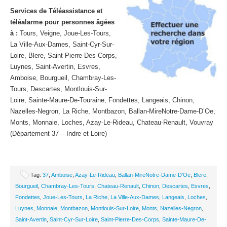
Services de Téléassistance et
téléalarme pour personnes âgées
à :
Tours, Veigne, Joue-Les-Tours,
La Ville-Aux-Dames, Saint-Cyr-Sur-
Loire, Blere, Saint-Pierre-Des-Corps,
Luynes, Saint-Avertin, Esvres,
Amboise, Bourgueil, Chambray-Les-
Tours, Descartes, Montlouis-Sur-
Loire, Sainte-Maure-De-Touraine, Fondettes, Langeais, Chinon,
Nazelles-Negron, La Riche, Montbazon, Ballan-MireNotre-Dame-D’Oe,
Monts, Monnaie, Loches, Azay-Le-Rideau, Chateau-Renault, Vouvray
(Département 37 – Indre et Loire)
Tag:
37
,
Amboise
,
Azay-Le-Rideau
,
Ballan-MireNotre-Dame-D'Oe
,
Blere
,
Bourgueil
,
Chambray-Les-Tours
,
Chateau-Renault
,
Chinon
,
Descartes
,
Esvres
,
Fondettes
,
Joue-Les-Tours
,
La Riche
,
La Ville-Aux-Dames
,
Langeais
,
Loches
,
Luynes
,
Monnaie
,
Montbazon
,
Montlouis-Sur-Loire
,
Monts
,
Nazelles-Negron
,
Saint-Avertin
,
Saint-Cyr-Sur-Loire
,
Saint-Pierre-Des-Corps
,
Sainte-Maure-De-