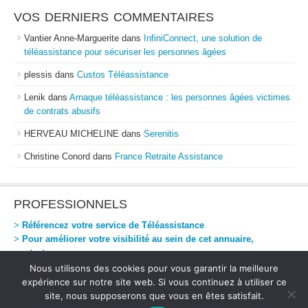
VOS DERNIERS COMMENTAIRES
Vantier Anne-Marguerite
dans
InfiniConnect, une solution de
téléassistance pour sécuriser les personnes âgées
plessis
dans
Custos Téléassistance
Lenik
dans
Arnaque téléassistance : les personnes âgées victimes
de contrats abusifs
HERVEAU MICHELINE
dans
Serenitis
Christine Conord
dans
France Retraite Assistance
PROFESSIONNELS
>
Référencez votre service de Téléassistance
>
Pour améliorer votre visibilité au sein de cet annuaire,
contactez-nous
Nous utilisons des cookies pour vous garantir la meilleure
expérience sur notre site web. Si vous continuez à utiliser ce
site, nous supposerons que vous en êtes satisfait.
Téléassistance Directe
-
Mentions Légales