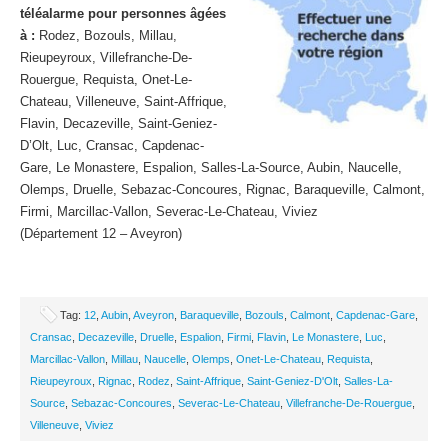
téléalarme pour personnes âgées
à :
Rodez, Bozouls, Millau,
Rieupeyroux, Villefranche-De-
Rouergue, Requista, Onet-Le-
Chateau, Villeneuve, Saint-Affrique,
Flavin, Decazeville, Saint-Geniez-
D’Olt, Luc, Cransac, Capdenac-
Gare, Le Monastere, Espalion, Salles-La-Source, Aubin, Naucelle,
Olemps, Druelle, Sebazac-Concoures, Rignac, Baraqueville, Calmont,
Firmi, Marcillac-Vallon, Severac-Le-Chateau, Viviez
(Département 12 – Aveyron)
Tag:
12
,
Aubin
,
Aveyron
,
Baraqueville
,
Bozouls
,
Calmont
,
Capdenac-Gare
,
Cransac
,
Decazeville
,
Druelle
,
Espalion
,
Firmi
,
Flavin
,
Le Monastere
,
Luc
,
Marcillac-Vallon
,
Millau
,
Naucelle
,
Olemps
,
Onet-Le-Chateau
,
Requista
,
Rieupeyroux
,
Rignac
,
Rodez
,
Saint-Affrique
,
Saint-Geniez-D'Olt
,
Salles-La-
Source
,
Sebazac-Concoures
,
Severac-Le-Chateau
,
Villefranche-De-Rouergue
,
Villeneuve
,
Viviez